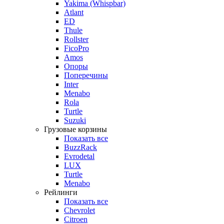
Yakima (Whispbar)
Atlant
ED
Thule
Rollster
FicoPro
Amos
Опоры
Поперечины
Inter
Menabo
Rola
Turtle
Suzuki
Грузовые корзины
Показать все
BuzzRack
Evrodetal
LUX
Turtle
Menabo
Рейлинги
Показать все
Chevrolet
Citroen