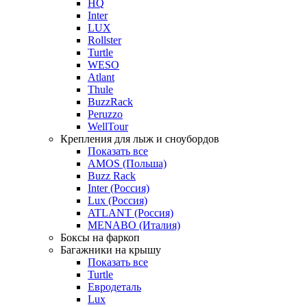
HQ
Inter
LUX
Rollster
Turtle
WESO
Atlant
Thule
BuzzRack
Peruzzo
WellTour
Крепления для лыж и сноубордов
Показать все
AMOS (Польша)
Buzz Rack
Inter (Россия)
Lux (Россия)
ATLANT (Россия)
MENABO (Италия)
Боксы на фаркоп
Багажники на крышу
Показать все
Turtle
Евродеталь
Lux