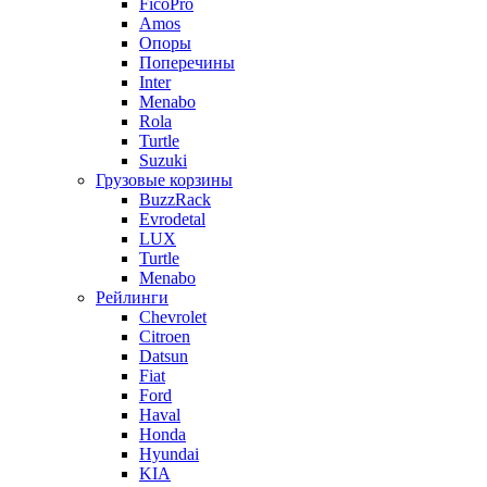
FicoPro
Amos
Опоры
Поперечины
Inter
Menabo
Rola
Turtle
Suzuki
Грузовые корзины
BuzzRack
Evrodetal
LUX
Turtle
Menabo
Рейлинги
Chevrolet
Citroen
Datsun
Fiat
Ford
Haval
Honda
Hyundai
KIA