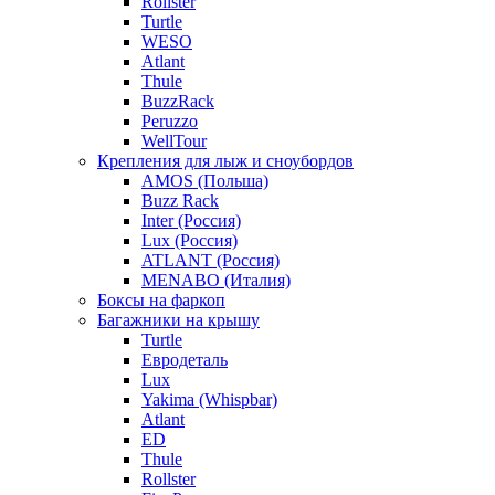
Rollster
Turtle
WESO
Atlant
Thule
BuzzRack
Peruzzo
WellTour
Крепления для лыж и сноубордов
AMOS (Польша)
Buzz Rack
Inter (Россия)
Lux (Россия)
ATLANT (Россия)
MENABO (Италия)
Боксы на фаркоп
Багажники на крышу
Turtle
Евродеталь
Lux
Yakima (Whispbar)
Atlant
ED
Thule
Rollster