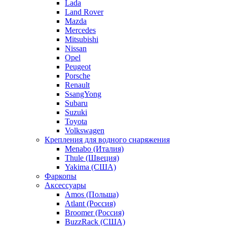
Lada
Land Rover
Mazda
Mercedes
Mitsubishi
Nissan
Opel
Peugeot
Porsche
Renault
SsangYong
Subaru
Suzuki
Toyota
Volkswagen
Крепления для водного снаряжения
Menabo (Италия)
Thule (Швеция)
Yakima (США)
Фаркопы
Аксессуары
Amos (Польша)
Atlant (Россия)
Broomer (Россия)
BuzzRack (США)