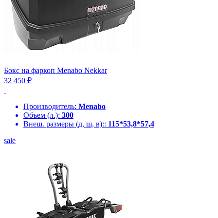
Бокс на фаркоп Menabo Nekkar
32 450 ₽
Производитель:
Menabo
Объем (л.):
300
Внеш. размеры (д, ш, в)::
115*53,8*57,4
sale