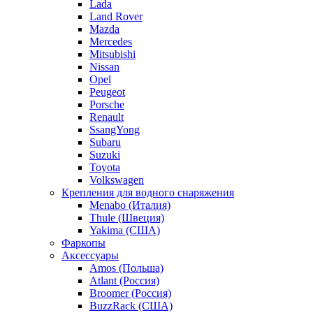
Lada
Land Rover
Mazda
Mercedes
Mitsubishi
Nissan
Opel
Peugeot
Porsche
Renault
SsangYong
Subaru
Suzuki
Toyota
Volkswagen
Крепления для водного снаряжения
Menabo (Италия)
Thule (Швеция)
Yakima (США)
Фаркопы
Аксессуары
Amos (Польша)
Atlant (Россия)
Broomer (Россия)
BuzzRack (США)