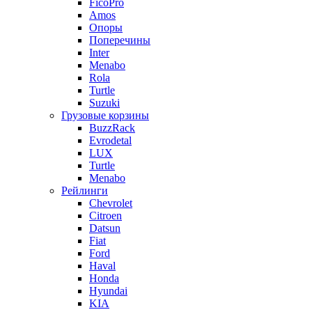
FicoPro
Amos
Опоры
Поперечины
Inter
Menabo
Rola
Turtle
Suzuki
Грузовые корзины
BuzzRack
Evrodetal
LUX
Turtle
Menabo
Рейлинги
Chevrolet
Citroen
Datsun
Fiat
Ford
Haval
Honda
Hyundai
KIA