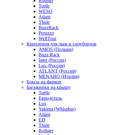
Rollster
Turtle
WESO
Atlant
Thule
BuzzRack
Peruzzo
WellTour
Крепления для лыж и сноубордов
AMOS (Польша)
Buzz Rack
Inter (Россия)
Lux (Россия)
ATLANT (Россия)
MENABO (Италия)
Боксы на фаркоп
Багажники на крышу
Turtle
Евродеталь
Lux
Yakima (Whispbar)
Atlant
ED
Thule
Rollster