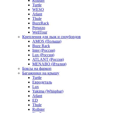
Rollster
Turtle
WESO
Atlant
Thule
BuzzRack
Peruzzo
WellTour
Крепления для лыж и сноубордов
AMOS (Польша)
Buzz Rack
Inter (Россия)
Lux (Россия)
ATLANT (Россия)
MENABO (Италия)
Боксы на фаркоп
Багажники на крышу
Turtle
Евродеталь
Lux
Yakima (Whispbar)
Atlant
ED
Thule
Rollster