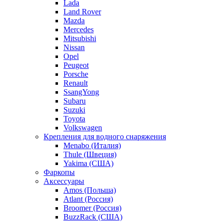
Lada
Land Rover
Mazda
Mercedes
Mitsubishi
Nissan
Opel
Peugeot
Porsche
Renault
SsangYong
Subaru
Suzuki
Toyota
Volkswagen
Крепления для водного снаряжения
Menabo (Италия)
Thule (Швеция)
Yakima (США)
Фаркопы
Аксессуары
Amos (Польша)
Atlant (Россия)
Broomer (Россия)
BuzzRack (США)