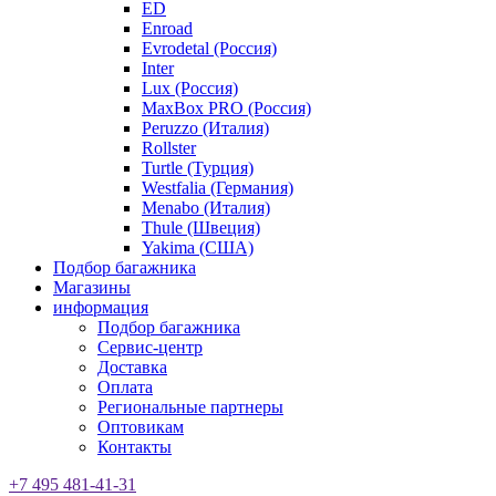
ED
Enroad
Evrodetal (Россия)
Inter
Lux (Россия)
MaxBox PRO (Россия)
Peruzzo (Италия)
Rollster
Turtle (Турция)
Westfalia (Германия)
Menabo (Италия)
Thule (Швеция)
Yakima (США)
Подбор багажника
Магазины
информация
Подбор багажника
Сервис-центр
Доставка
Оплата
Региональные партнеры
Оптовикам
Контакты
+7 495 481-41-31