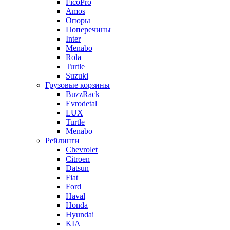
FicoPro
Amos
Опоры
Поперечины
Inter
Menabo
Rola
Turtle
Suzuki
Грузовые корзины
BuzzRack
Evrodetal
LUX
Turtle
Menabo
Рейлинги
Chevrolet
Citroen
Datsun
Fiat
Ford
Haval
Honda
Hyundai
KIA