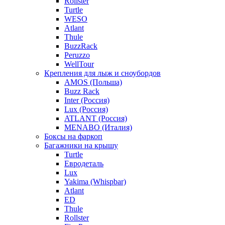
Rollster
Turtle
WESO
Atlant
Thule
BuzzRack
Peruzzo
WellTour
Крепления для лыж и сноубордов
AMOS (Польша)
Buzz Rack
Inter (Россия)
Lux (Россия)
ATLANT (Россия)
MENABO (Италия)
Боксы на фаркоп
Багажники на крышу
Turtle
Евродеталь
Lux
Yakima (Whispbar)
Atlant
ED
Thule
Rollster