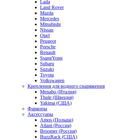
Lada
Land Rover
Mazda
Mercedes
Mitsubishi
Nissan
Opel
Peugeot
Porsche
Renault
SsangYong
Subaru
Suzuki
Toyota
Volkswagen
Крепления для водного снаряжения
Menabo (Италия)
Thule (Швеция)
Yakima (США)
Фаркопы
Аксессуары
Amos (Польша)
Atlant (Россия)
Broomer (Россия)
BuzzRack (США)