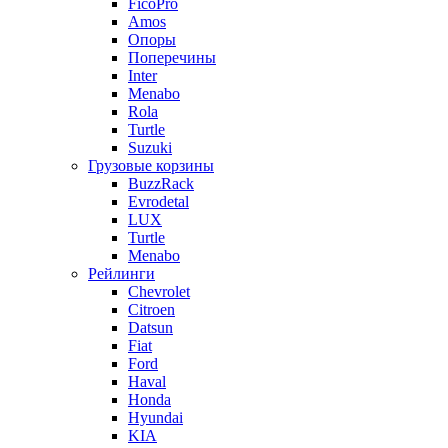
FicoPro
Amos
Опоры
Поперечины
Inter
Menabo
Rola
Turtle
Suzuki
Грузовые корзины
BuzzRack
Evrodetal
LUX
Turtle
Menabo
Рейлинги
Chevrolet
Citroen
Datsun
Fiat
Ford
Haval
Honda
Hyundai
KIA