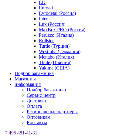
ED
Enroad
Evrodetal (Россия)
Inter
Lux (Россия)
MaxBox PRO (Россия)
Peruzzo (Италия)
Rollster
Turtle (Турция)
Westfalia (Германия)
Menabo (Италия)
Thule (Швеция)
Yakima (США)
Подбор багажника
Магазины
информация
Подбор багажника
Сервис-центр
Доставка
Оплата
Региональные партнеры
Оптовикам
Контакты
+7 495 481-41-31