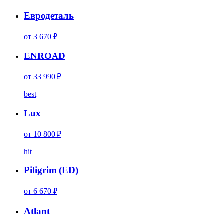
Евродеталь
от 3 670 ₽
ENROAD
от 33 990 ₽
best
Lux
от 10 800 ₽
hit
Piligrim (ED)
от 6 670 ₽
Atlant