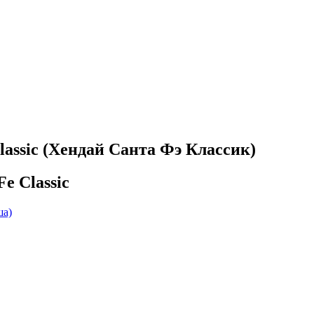
assic (Хендай Санта Фэ Классик)
e Classic
ша)