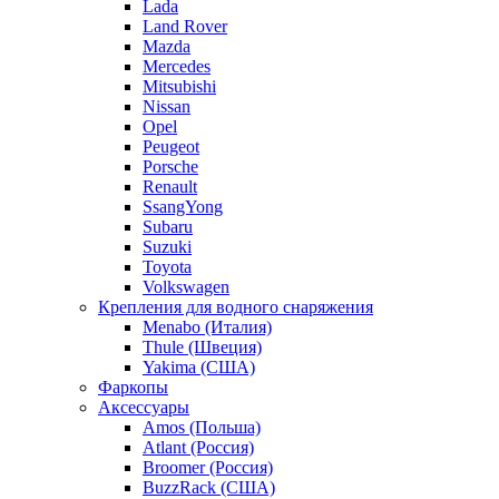
Lada
Land Rover
Mazda
Mercedes
Mitsubishi
Nissan
Opel
Peugeot
Porsche
Renault
SsangYong
Subaru
Suzuki
Toyota
Volkswagen
Крепления для водного снаряжения
Menabo (Италия)
Thule (Швеция)
Yakima (США)
Фаркопы
Аксессуары
Amos (Польша)
Atlant (Россия)
Broomer (Россия)
BuzzRack (США)