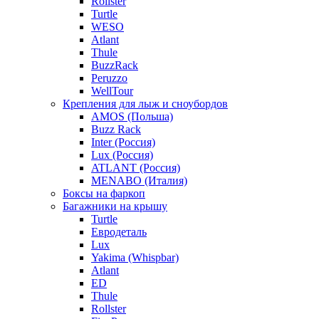
Rollster
Turtle
WESO
Atlant
Thule
BuzzRack
Peruzzo
WellTour
Крепления для лыж и сноубордов
AMOS (Польша)
Buzz Rack
Inter (Россия)
Lux (Россия)
ATLANT (Россия)
MENABO (Италия)
Боксы на фаркоп
Багажники на крышу
Turtle
Евродеталь
Lux
Yakima (Whispbar)
Atlant
ED
Thule
Rollster