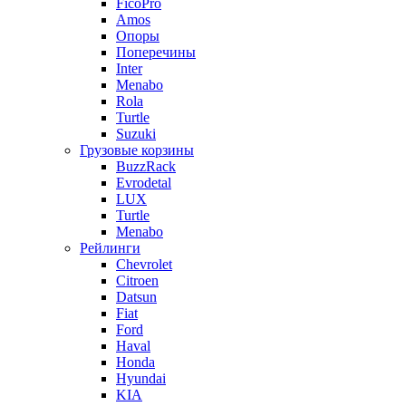
FicoPro
Amos
Опоры
Поперечины
Inter
Menabo
Rola
Turtle
Suzuki
Грузовые корзины
BuzzRack
Evrodetal
LUX
Turtle
Menabo
Рейлинги
Chevrolet
Citroen
Datsun
Fiat
Ford
Haval
Honda
Hyundai
KIA