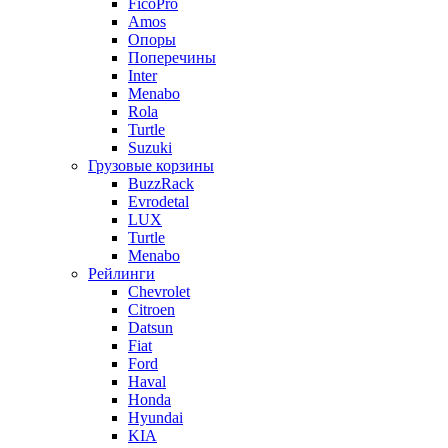
FicoPro
Amos
Опоры
Поперечины
Inter
Menabo
Rola
Turtle
Suzuki
Грузовые корзины
BuzzRack
Evrodetal
LUX
Turtle
Menabo
Рейлинги
Chevrolet
Citroen
Datsun
Fiat
Ford
Haval
Honda
Hyundai
KIA