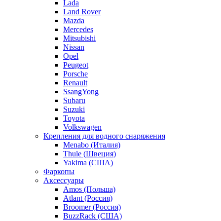
Lada
Land Rover
Mazda
Mercedes
Mitsubishi
Nissan
Opel
Peugeot
Porsche
Renault
SsangYong
Subaru
Suzuki
Toyota
Volkswagen
Крепления для водного снаряжения
Menabo (Италия)
Thule (Швеция)
Yakima (США)
Фаркопы
Аксессуары
Amos (Польша)
Atlant (Россия)
Broomer (Россия)
BuzzRack (США)