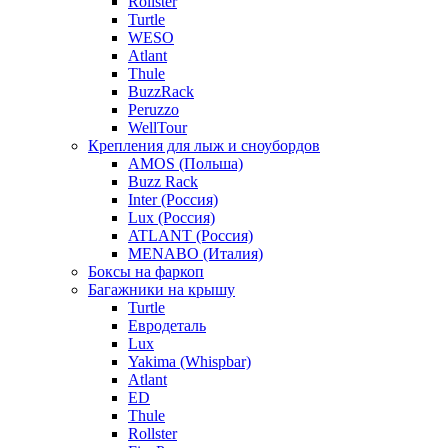
Rollster
Turtle
WESO
Atlant
Thule
BuzzRack
Peruzzo
WellTour
Крепления для лыж и сноубордов
AMOS (Польша)
Buzz Rack
Inter (Россия)
Lux (Россия)
ATLANT (Россия)
MENABO (Италия)
Боксы на фаркоп
Багажники на крышу
Turtle
Евродеталь
Lux
Yakima (Whispbar)
Atlant
ED
Thule
Rollster