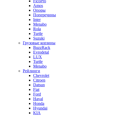
FicoPro
Amos
Опоры
Поперечины
Inter
Menabo
Rola
Turtle
Suzuki
Грузовые корзины
BuzzRack
Evrodetal
LUX
Turtle
Menabo
Рейлинги
Chevrolet
Citroen
Datsun
Fiat
Ford
Haval
Honda
Hyundai
KIA