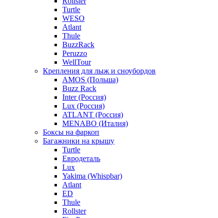
Rollster
Turtle
WESO
Atlant
Thule
BuzzRack
Peruzzo
WellTour
Крепления для лыж и сноубордов
AMOS (Польша)
Buzz Rack
Inter (Россия)
Lux (Россия)
ATLANT (Россия)
MENABO (Италия)
Боксы на фаркоп
Багажники на крышу
Turtle
Евродеталь
Lux
Yakima (Whispbar)
Atlant
ED
Thule
Rollster