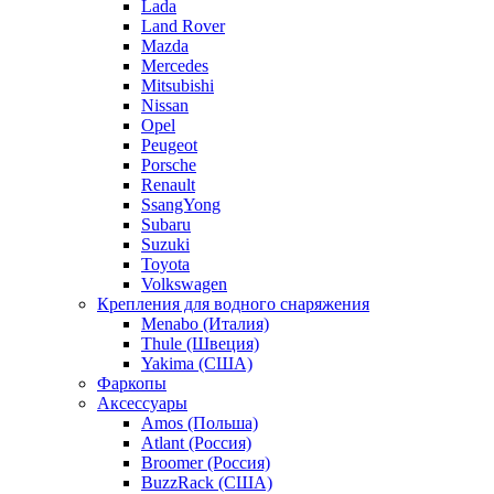
Lada
Land Rover
Mazda
Mercedes
Mitsubishi
Nissan
Opel
Peugeot
Porsche
Renault
SsangYong
Subaru
Suzuki
Toyota
Volkswagen
Крепления для водного снаряжения
Menabo (Италия)
Thule (Швеция)
Yakima (США)
Фаркопы
Аксессуары
Amos (Польша)
Atlant (Россия)
Broomer (Россия)
BuzzRack (США)