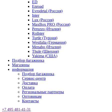
ED
Enroad
Evrodetal (Россия)
Inter
Lux (Россия)
MaxBox PRO (Россия)
Peruzzo (Италия)
Rollster
Turtle (Турция)
Westfalia (Германия)
Menabo (Италия)
Thule (Швеция)
Yakima (США)
Подбор багажника
Магазины
информация
Подбор багажника
Сервис-центр
Доставка
Оплата
Региональные партнеры
Оптовикам
Контакты
+7 495 481-41-31