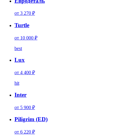
Евродеталь
от 3 270 ₽
Turtle
от 10 000 ₽
best
Lux
от 4 400 ₽
hit
Inter
от 5 900 ₽
Piligrim (ED)
от 6 220 ₽