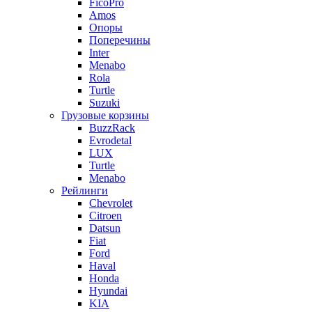
FicoPro
Amos
Опоры
Поперечины
Inter
Menabo
Rola
Turtle
Suzuki
Грузовые корзины
BuzzRack
Evrodetal
LUX
Turtle
Menabo
Рейлинги
Chevrolet
Citroen
Datsun
Fiat
Ford
Haval
Honda
Hyundai
KIA