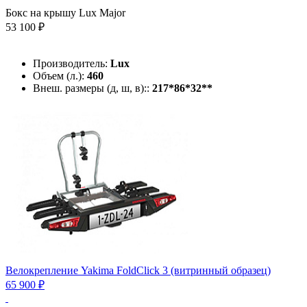
Бокс на крышу Lux Major
53 100 ₽
Производитель:
Lux
Объем (л.):
460
Внеш. размеры (д, ш, в)::
217*86*32**
Велокрепление Yakima FoldClick 3 (витринный образец)
65 900 ₽