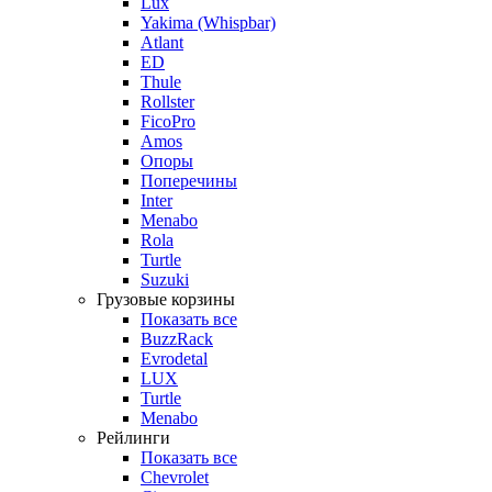
Lux
Yakima (Whispbar)
Atlant
ED
Thule
Rollster
FicoPro
Amos
Опоры
Поперечины
Inter
Menabo
Rola
Turtle
Suzuki
Грузовые корзины
Показать все
BuzzRack
Evrodetal
LUX
Turtle
Menabo
Рейлинги
Показать все
Chevrolet