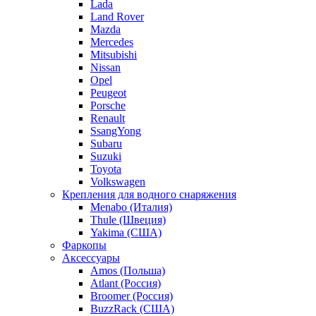
Lada
Land Rover
Mazda
Mercedes
Mitsubishi
Nissan
Opel
Peugeot
Porsche
Renault
SsangYong
Subaru
Suzuki
Toyota
Volkswagen
Крепления для водного снаряжения
Menabo (Италия)
Thule (Швеция)
Yakima (США)
Фаркопы
Аксессуары
Amos (Польша)
Atlant (Россия)
Broomer (Россия)
BuzzRack (США)