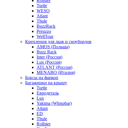
Rollster
Turtle
WESO
Atlant
Thule
BuzzRack
Peruzzo
WellTour
Крепления для лыж и сноубордов
AMOS (Польша)
Buzz Rack
Inter (Россия)
Lux (Россия)
ATLANT (Россия)
MENABO (Италия)
Боксы на фаркоп
Багажники на крышу
Turtle
Евродеталь
Lux
Yakima (Whispbar)
Atlant
ED
Thule
Rollster