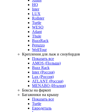
Amos
HQ
Inter
LUX
Rollster
Turtle
WESO
Atlant
Thule
BuzzRack
Peruzzo
WellTour
Крепления для лыж и сноубордов
Показать все
AMOS (Польша)
Buzz Rack
Inter (Россия)
Lux (Россия)
ATLANT (Россия)
MENABO (Италия)
Боксы на фаркоп
Багажники на крышу
Показать все
Turtle
Евродеталь