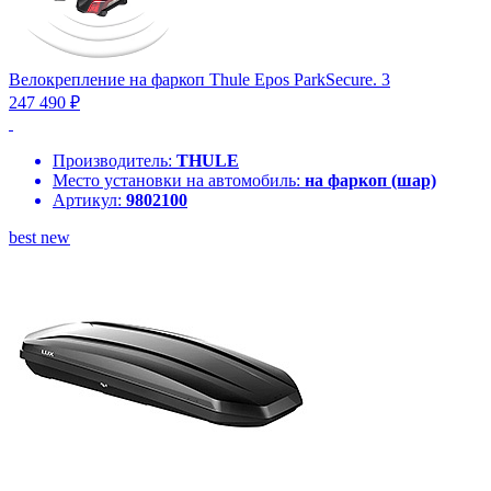
Велокрепление на фаркоп Thule Epos ParkSecure. 3
247 490 ₽
Производитель:
THULE
Место установки на автомобиль:
на фаркоп (шар)
Артикул:
9802100
best
new