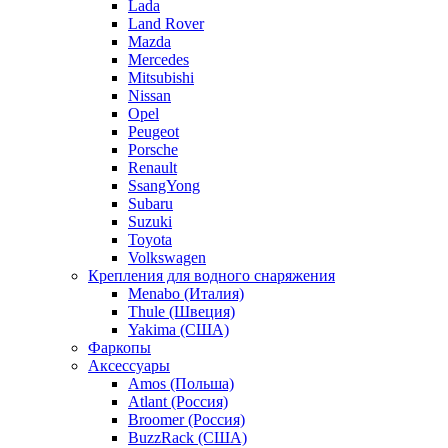
Lada
Land Rover
Mazda
Mercedes
Mitsubishi
Nissan
Opel
Peugeot
Porsche
Renault
SsangYong
Subaru
Suzuki
Toyota
Volkswagen
Крепления для водного снаряжения
Menabo (Италия)
Thule (Швеция)
Yakima (США)
Фаркопы
Аксессуары
Amos (Польша)
Atlant (Россия)
Broomer (Россия)
BuzzRack (США)