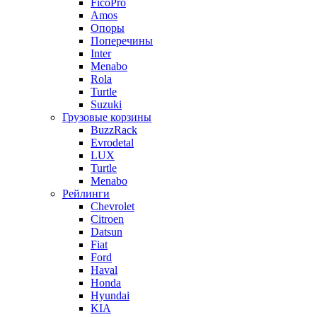
FicoPro
Amos
Опоры
Поперечины
Inter
Menabo
Rola
Turtle
Suzuki
Грузовые корзины
BuzzRack
Evrodetal
LUX
Turtle
Menabo
Рейлинги
Chevrolet
Citroen
Datsun
Fiat
Ford
Haval
Honda
Hyundai
KIA