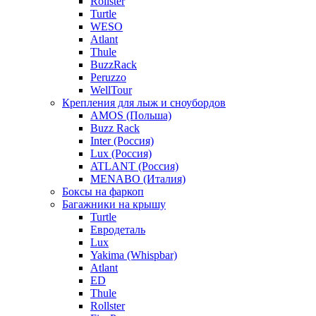
Rollster
Turtle
WESO
Atlant
Thule
BuzzRack
Peruzzo
WellTour
Крепления для лыж и сноубордов
AMOS (Польша)
Buzz Rack
Inter (Россия)
Lux (Россия)
ATLANT (Россия)
MENABO (Италия)
Боксы на фаркоп
Багажники на крышу
Turtle
Евродеталь
Lux
Yakima (Whispbar)
Atlant
ED
Thule
Rollster