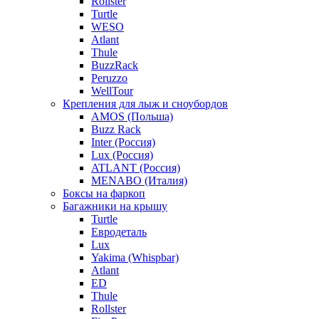
Rollster
Turtle
WESO
Atlant
Thule
BuzzRack
Peruzzo
WellTour
Крепления для лыж и сноубордов
AMOS (Польша)
Buzz Rack
Inter (Россия)
Lux (Россия)
ATLANT (Россия)
MENABO (Италия)
Боксы на фаркоп
Багажники на крышу
Turtle
Евродеталь
Lux
Yakima (Whispbar)
Atlant
ED
Thule
Rollster