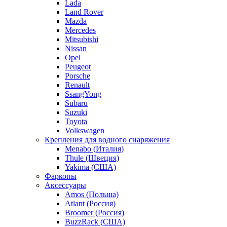
Lada
Land Rover
Mazda
Mercedes
Mitsubishi
Nissan
Opel
Peugeot
Porsche
Renault
SsangYong
Subaru
Suzuki
Toyota
Volkswagen
Крепления для водного снаряжения
Menabo (Италия)
Thule (Швеция)
Yakima (США)
Фаркопы
Аксессуары
Amos (Польша)
Atlant (Россия)
Broomer (Россия)
BuzzRack (США)