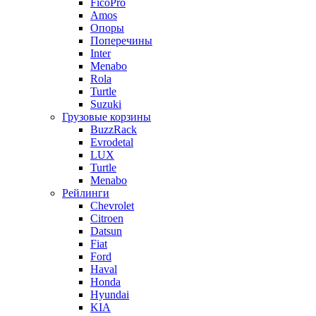
FicoPro
Amos
Опоры
Поперечины
Inter
Menabo
Rola
Turtle
Suzuki
Грузовые корзины
BuzzRack
Evrodetal
LUX
Turtle
Menabo
Рейлинги
Chevrolet
Citroen
Datsun
Fiat
Ford
Haval
Honda
Hyundai
KIA