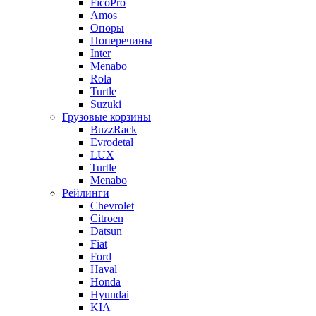
FicoPro
Amos
Опоры
Поперечины
Inter
Menabo
Rola
Turtle
Suzuki
Грузовые корзины
BuzzRack
Evrodetal
LUX
Turtle
Menabo
Рейлинги
Chevrolet
Citroen
Datsun
Fiat
Ford
Haval
Honda
Hyundai
KIA