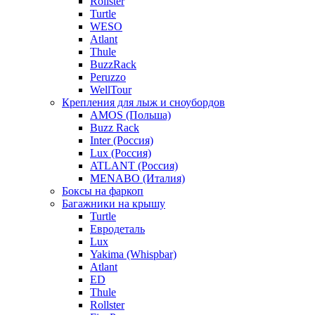
Rollster
Turtle
WESO
Atlant
Thule
BuzzRack
Peruzzo
WellTour
Крепления для лыж и сноубордов
AMOS (Польша)
Buzz Rack
Inter (Россия)
Lux (Россия)
ATLANT (Россия)
MENABO (Италия)
Боксы на фаркоп
Багажники на крышу
Turtle
Евродеталь
Lux
Yakima (Whispbar)
Atlant
ED
Thule
Rollster