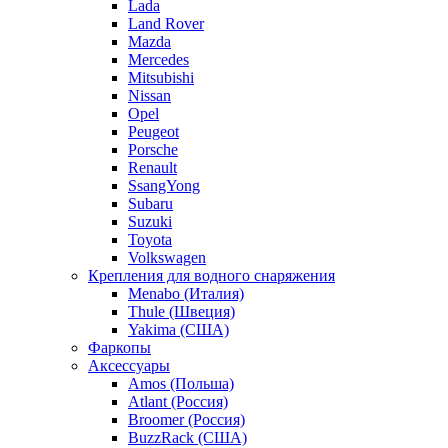
Lada
Land Rover
Mazda
Mercedes
Mitsubishi
Nissan
Opel
Peugeot
Porsche
Renault
SsangYong
Subaru
Suzuki
Toyota
Volkswagen
Крепления для водного снаряжения
Menabo (Италия)
Thule (Швеция)
Yakima (США)
Фаркопы
Аксессуары
Amos (Польша)
Atlant (Россия)
Broomer (Россия)
BuzzRack (США)