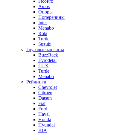
FicoPro
Amos
Опоры
Поперечины
Inter
Menabo
Rola
Turtle
Suzuki
Грузовые корзины
BuzzRack
Evrodetal
LUX
Turtle
Menabo
Рейлинги
Chevrolet
Citroen
Datsun
Fiat
Ford
Haval
Honda
Hyundai
KIA