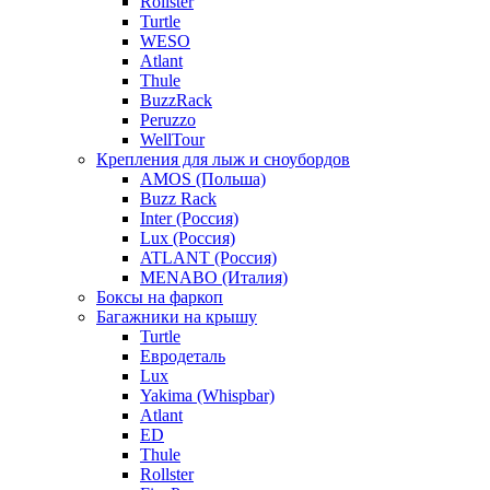
Rollster
Turtle
WESO
Atlant
Thule
BuzzRack
Peruzzo
WellTour
Крепления для лыж и сноубордов
AMOS (Польша)
Buzz Rack
Inter (Россия)
Lux (Россия)
ATLANT (Россия)
MENABO (Италия)
Боксы на фаркоп
Багажники на крышу
Turtle
Евродеталь
Lux
Yakima (Whispbar)
Atlant
ED
Thule
Rollster