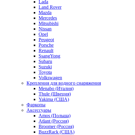
Lada
Land Rover
Mazda
Mercedes
Mitsubishi
Nissan
Opel
Peugeot
Porsche
Renault
SsangYong
Subaru
Suzuki
Toyota
Volkswagen
Крепления для водного снаряжения
Menabo (Италия)
Thule (Швеция)
Yakima (США)
Фаркопы
Аксессуары
Amos (Польша)
Atlant (Россия)
Broomer (Россия)
BuzzRack (США)