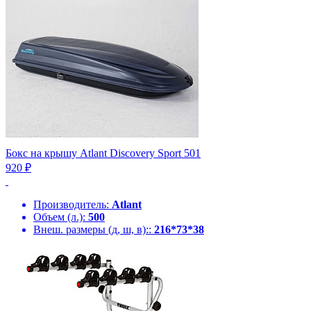
Бокс на крышу Atlant Discovery Sport 501
920 ₽
Производитель:
Atlant
Объем (л.):
500
Внеш. размеры (д, ш, в)::
216*73*38