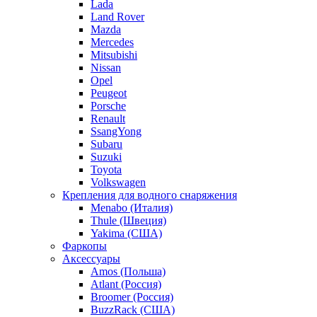
Lada
Land Rover
Mazda
Mercedes
Mitsubishi
Nissan
Opel
Peugeot
Porsche
Renault
SsangYong
Subaru
Suzuki
Toyota
Volkswagen
Крепления для водного снаряжения
Menabo (Италия)
Thule (Швеция)
Yakima (США)
Фаркопы
Аксессуары
Amos (Польша)
Atlant (Россия)
Broomer (Россия)
BuzzRack (США)