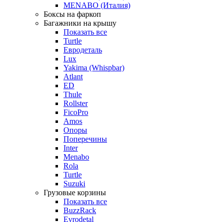
MENABO (Италия)
Боксы на фаркоп
Багажники на крышу
Показать все
Turtle
Евродеталь
Lux
Yakima (Whispbar)
Atlant
ED
Thule
Rollster
FicoPro
Amos
Опоры
Поперечины
Inter
Menabo
Rola
Turtle
Suzuki
Грузовые корзины
Показать все
BuzzRack
Evrodetal