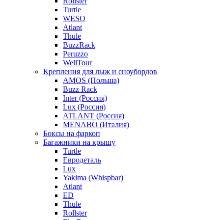
Rollster
Turtle
WESO
Atlant
Thule
BuzzRack
Peruzzo
WellTour
Крепления для лыж и сноубордов
AMOS (Польша)
Buzz Rack
Inter (Россия)
Lux (Россия)
ATLANT (Россия)
MENABO (Италия)
Боксы на фаркоп
Багажники на крышу
Turtle
Евродеталь
Lux
Yakima (Whispbar)
Atlant
ED
Thule
Rollster