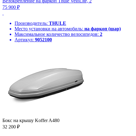
Велокрепление на фаркоп Thule VeloLite, 2
75 900 ₽
Производитель:
THULE
Место установки на автомобиль:
на фаркоп (шар)
Максимальное количество велосипедов:
2
Артикул:
9052100
Бокс на крышу Koffer A480
32 200 ₽