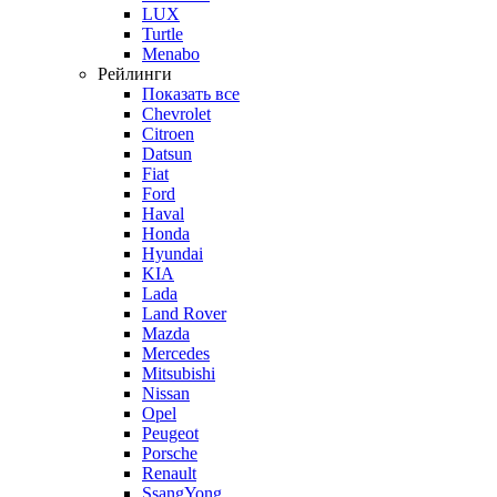
LUX
Turtle
Menabo
Рейлинги
Показать все
Chevrolet
Citroen
Datsun
Fiat
Ford
Haval
Honda
Hyundai
KIA
Lada
Land Rover
Mazda
Mercedes
Mitsubishi
Nissan
Opel
Peugeot
Porsche
Renault
SsangYong