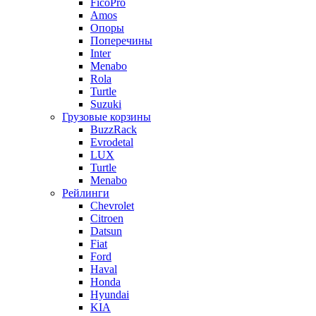
FicoPro
Amos
Опоры
Поперечины
Inter
Menabo
Rola
Turtle
Suzuki
Грузовые корзины
BuzzRack
Evrodetal
LUX
Turtle
Menabo
Рейлинги
Chevrolet
Citroen
Datsun
Fiat
Ford
Haval
Honda
Hyundai
KIA