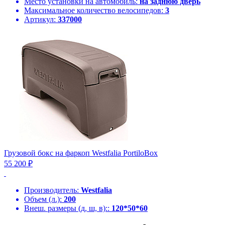
Место установки на автомобиль:
на заднюю дверь
Максимальное количество велосипедов:
3
Артикул:
337000
Грузовой бокс на фаркоп Westfalia PortiloBox
55 200 ₽
Производитель:
Westfalia
Объем (л.):
200
Внеш. размеры (д, ш, в)::
120*50*60