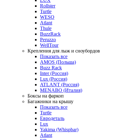
LUX
Rollster
Turtle
WESO
Atlant
Thule
BuzzRack
Peruzzo
WellTour
Крепления для лыж и сноубордов
Показать все
AMOS (Польша)
Buzz Rack
Inter (Россия)
Lux (Россия)
ATLANT (Россия)
MENABO (Италия)
Боксы на фаркоп
Багажники на крышу
Показать все
Turtle
Евродеталь
Lux
Yakima (Whispbar)
Atlant