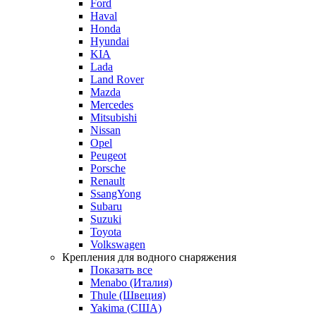
Ford
Haval
Honda
Hyundai
KIA
Lada
Land Rover
Mazda
Mercedes
Mitsubishi
Nissan
Opel
Peugeot
Porsche
Renault
SsangYong
Subaru
Suzuki
Toyota
Volkswagen
Крепления для водного снаряжения
Показать все
Menabo (Италия)
Thule (Швеция)
Yakima (США)