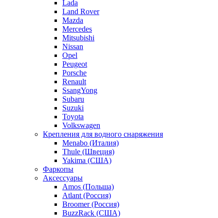
Lada
Land Rover
Mazda
Mercedes
Mitsubishi
Nissan
Opel
Peugeot
Porsche
Renault
SsangYong
Subaru
Suzuki
Toyota
Volkswagen
Крепления для водного снаряжения
Menabo (Италия)
Thule (Швеция)
Yakima (США)
Фаркопы
Аксессуары
Amos (Польша)
Atlant (Россия)
Broomer (Россия)
BuzzRack (США)