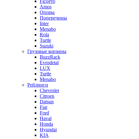
FicoPro
Amos
Опоры
Поперечины
Inter
Menabo
Rola
Turtle
Suzuki
Грузовые корзины
BuzzRack
Evrodetal
LUX
Turtle
Menabo
Рейлинги
Chevrolet
Citroen
Datsun
Fiat
Ford
Haval
Honda
Hyundai
KIA