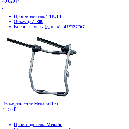
40 820 ₽
Производитель:
THULE
Объем (л.):
300
Внеш. размеры (д, ш, в)::
47*137*67
Велокрепление Menabo Biki
4 150 ₽
Производитель:
Menabo