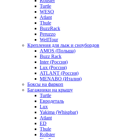
Rollster
Turtle
WESO
Atlant
Thule
BuzzRack
Peruzzo
WellTour
Крепления для лыж и сноубордов
AMOS (Польша)
Buzz Rack
Inter (Россия)
Lux (Россия)
ATLANT (Россия)
MENABO (Италия)
Боксы на фаркоп
Багажники на крышу
Turtle
Евродеталь
Lux
Yakima (Whispbar)
Atlant
ED
Thule
Rollster