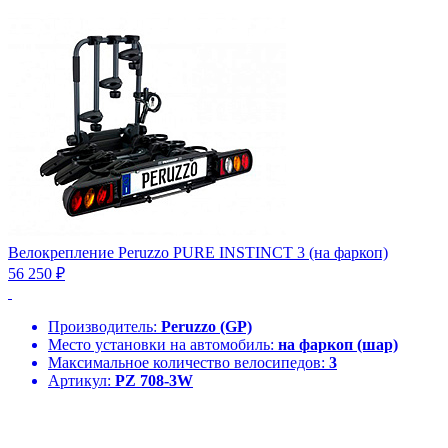
Велокрепление Peruzzo PURE INSTINCT 3 (на фаркоп)
56 250 ₽
Производитель:
Peruzzo (GP)
Место установки на автомобиль:
на фаркоп (шар)
Максимальное количество велосипедов:
3
Артикул:
PZ 708-3W