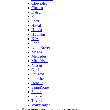
Chevrolet
Citroen
Datsun
Fiat
Ford
Haval
Honda
Hyundai
KIA
Lada
Land Rover
Mazda
Mercedes
Mitsubishi
Nissan
Opel
Peugeot
Porsche
Renault
SsangYong
Subaru
Suzuki
Toyota
Volkswagen
Крепления для водного снаряжения