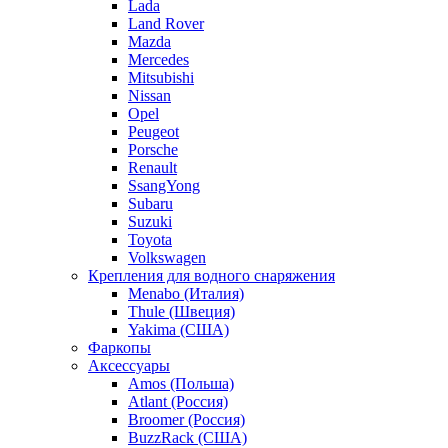
Lada
Land Rover
Mazda
Mercedes
Mitsubishi
Nissan
Opel
Peugeot
Porsche
Renault
SsangYong
Subaru
Suzuki
Toyota
Volkswagen
Крепления для водного снаряжения
Menabo (Италия)
Thule (Швеция)
Yakima (США)
Фаркопы
Аксессуары
Amos (Польша)
Atlant (Россия)
Broomer (Россия)
BuzzRack (США)