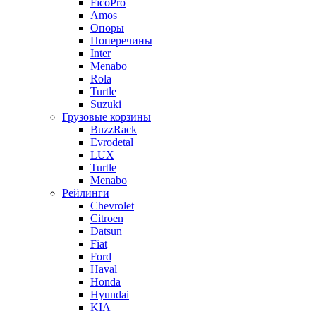
FicoPro
Amos
Опоры
Поперечины
Inter
Menabo
Rola
Turtle
Suzuki
Грузовые корзины
BuzzRack
Evrodetal
LUX
Turtle
Menabo
Рейлинги
Chevrolet
Citroen
Datsun
Fiat
Ford
Haval
Honda
Hyundai
KIA