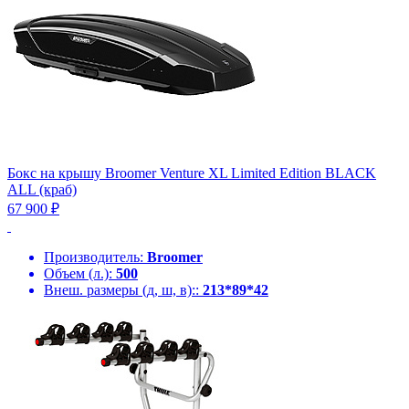
Бокс на крышу Broomer Venture XL Limited Edition BLACK
ALL (краб)
67 900 ₽
Производитель:
Broomer
Объем (л.):
500
Внеш. размеры (д, ш, в)::
213*89*42