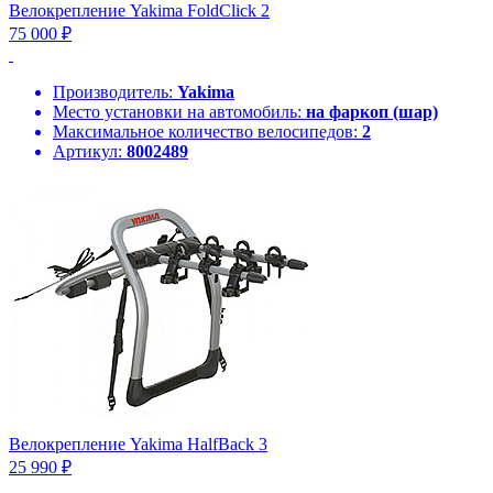
Велокрепление Yakima FoldClick 2
75 000 ₽
Производитель:
Yakima
Место установки на автомобиль:
на фаркоп (шар)
Максимальное количество велосипедов:
2
Артикул:
8002489
Велокрепление Yakima HalfBack 3
25 990 ₽