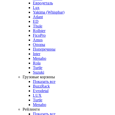
Евродеталь
Lux
Yakima (Whispbar)
Atlant
ED
Thule
Rollster
FicoPro
Amos
Опоры
Поперечины
Inter
Menabo
Rola
Turtle
Suzuki
Грузовые корзины
Показать все
BuzzRack
Evrodetal
LUX
Turtle
Menabo
Рейлинги
Показать все