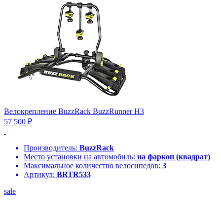
Велокрепление BuzzRack BuzzRunner H3
57 500 ₽
Производитель:
BuzzRack
Место установки на автомобиль:
на фаркоп (квадрат)
Максимальное количество велосипедов:
3
Артикул:
BRTR533
sale