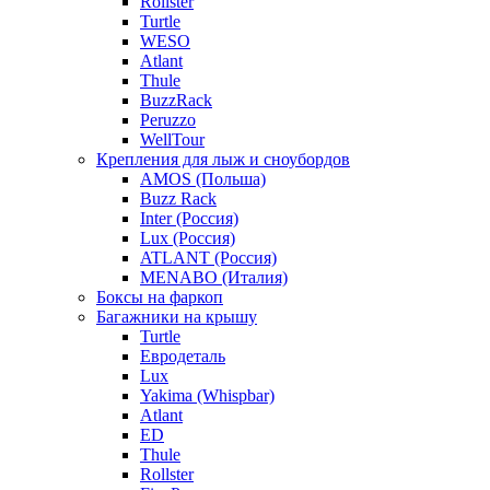
Rollster
Turtle
WESO
Atlant
Thule
BuzzRack
Peruzzo
WellTour
Крепления для лыж и сноубордов
AMOS (Польша)
Buzz Rack
Inter (Россия)
Lux (Россия)
ATLANT (Россия)
MENABO (Италия)
Боксы на фаркоп
Багажники на крышу
Turtle
Евродеталь
Lux
Yakima (Whispbar)
Atlant
ED
Thule
Rollster