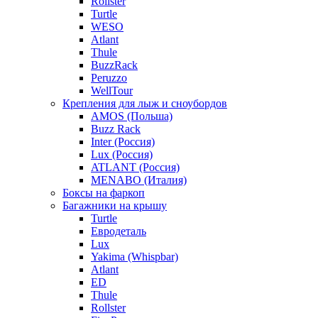
Rollster
Turtle
WESO
Atlant
Thule
BuzzRack
Peruzzo
WellTour
Крепления для лыж и сноубордов
AMOS (Польша)
Buzz Rack
Inter (Россия)
Lux (Россия)
ATLANT (Россия)
MENABO (Италия)
Боксы на фаркоп
Багажники на крышу
Turtle
Евродеталь
Lux
Yakima (Whispbar)
Atlant
ED
Thule
Rollster