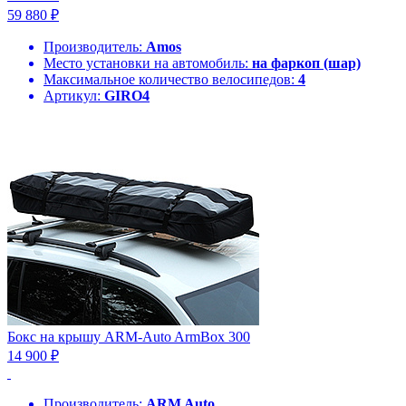
59 880 ₽
Производитель:
Amos
Место установки на автомобиль:
на фаркоп (шар)
Максимальное количество велосипедов:
4
Артикул:
GIRO4
Бокс на крышу ARM-Auto ArmBox 300
14 900 ₽
Производитель:
ARM Auto