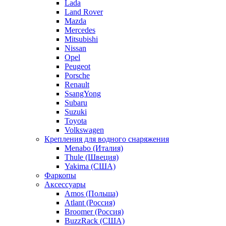
Lada
Land Rover
Mazda
Mercedes
Mitsubishi
Nissan
Opel
Peugeot
Porsche
Renault
SsangYong
Subaru
Suzuki
Toyota
Volkswagen
Крепления для водного снаряжения
Menabo (Италия)
Thule (Швеция)
Yakima (США)
Фаркопы
Аксессуары
Amos (Польша)
Atlant (Россия)
Broomer (Россия)
BuzzRack (США)