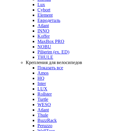
Lux
Cybort
Element
Евродеталь
Atlant
INNO
Koffer
MaxBox PRO
NOBU
Piligrim (ex. ED)
THULE
Крепления для велосипедов
Показать все
Amos
HQ
Inter
LUX
Rollster
Turtle
WESO
Atlant
Thule
BuzzRack
Peruzzo
WellTour