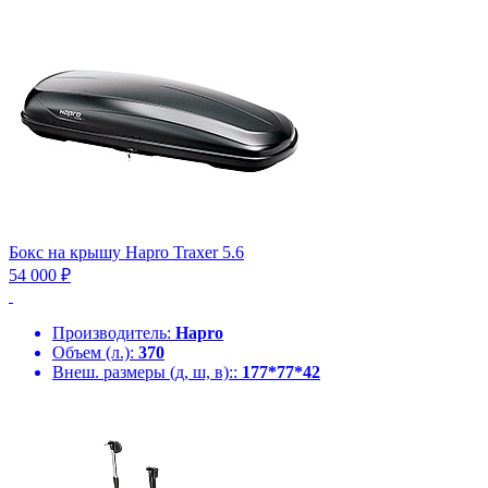
Бокс на крышу Hapro Traxer 5.6
54 000 ₽
Производитель:
Hapro
Объем (л.):
370
Внеш. размеры (д, ш, в)::
177*77*42