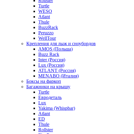
Rollster
Turtle
WESO
Atlant
Thule
BuzzRack
Peruzzo
WellTour
Крепления для лыж и сноубордов
AMOS (Польша)
Buzz Rack
Inter (Россия)
Lux (Россия)
ATLANT (Россия)
MENABO (Италия)
Боксы на фаркоп
Багажники на крышу
Turtle
Евродеталь
Lux
Yakima (Whispbar)
Atlant
ED
Thule
Rollster