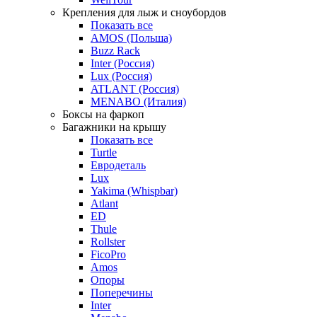
Крепления для лыж и сноубордов
Показать все
AMOS (Польша)
Buzz Rack
Inter (Россия)
Lux (Россия)
ATLANT (Россия)
MENABO (Италия)
Боксы на фаркоп
Багажники на крышу
Показать все
Turtle
Евродеталь
Lux
Yakima (Whispbar)
Atlant
ED
Thule
Rollster
FicoPro
Amos
Опоры
Поперечины
Inter