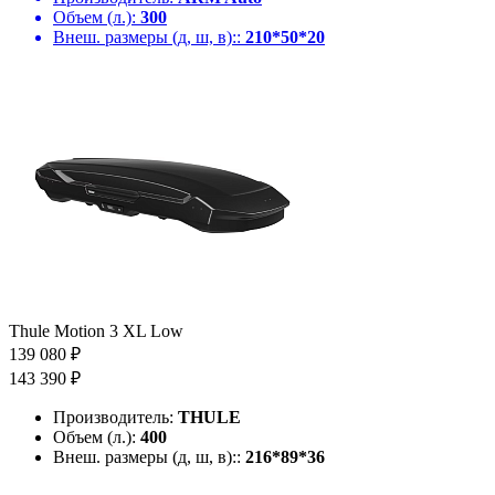
Объем (л.):
300
Внеш. размеры (д, ш, в)::
210*50*20
Thule Motion 3 XL Low
139 080 ₽
143 390 ₽
Производитель:
THULE
Объем (л.):
400
Внеш. размеры (д, ш, в)::
216*89*36