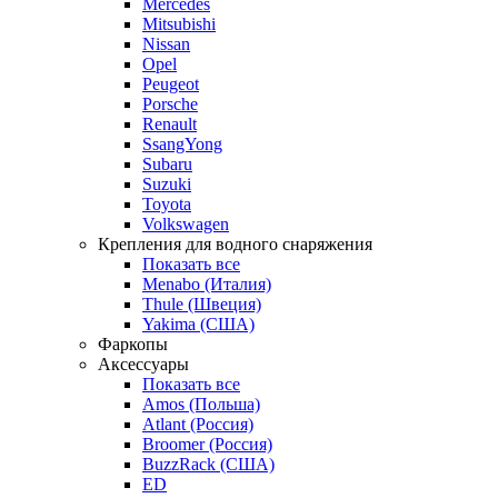
Mercedes
Mitsubishi
Nissan
Opel
Peugeot
Porsche
Renault
SsangYong
Subaru
Suzuki
Toyota
Volkswagen
Крепления для водного снаряжения
Показать все
Menabo (Италия)
Thule (Швеция)
Yakima (США)
Фаркопы
Аксессуары
Показать все
Amos (Польша)
Atlant (Россия)
Broomer (Россия)
BuzzRack (США)
ED