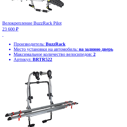
Велокрепление BuzzRack Pilot
23 600 ₽
Производитель:
BuzzRack
Место установки на автомобиль:
на заднюю дверь
Максимальное количество велосипедов:
2
Артикул:
BRTR522