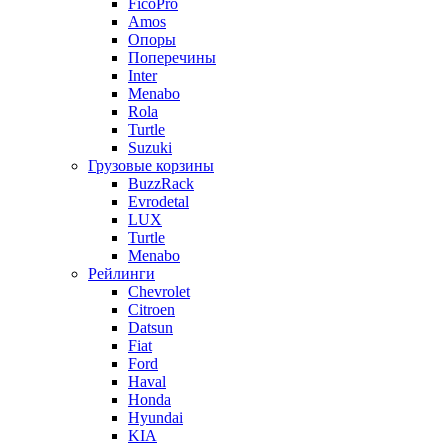
FicoPro
Amos
Опоры
Поперечины
Inter
Menabo
Rola
Turtle
Suzuki
Грузовые корзины
BuzzRack
Evrodetal
LUX
Turtle
Menabo
Рейлинги
Chevrolet
Citroen
Datsun
Fiat
Ford
Haval
Honda
Hyundai
KIA