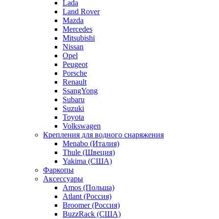
Lada
Land Rover
Mazda
Mercedes
Mitsubishi
Nissan
Opel
Peugeot
Porsche
Renault
SsangYong
Subaru
Suzuki
Toyota
Volkswagen
Крепления для водного снаряжения
Menabo (Италия)
Thule (Швеция)
Yakima (США)
Фаркопы
Аксессуары
Amos (Польша)
Atlant (Россия)
Broomer (Россия)
BuzzRack (США)