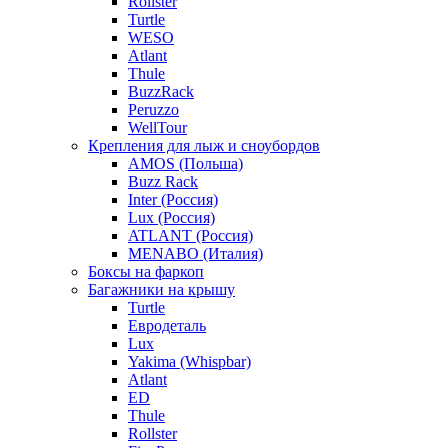
Rollster
Turtle
WESO
Atlant
Thule
BuzzRack
Peruzzo
WellTour
Крепления для лыж и сноубордов
AMOS (Польша)
Buzz Rack
Inter (Россия)
Lux (Россия)
ATLANT (Россия)
MENABO (Италия)
Боксы на фаркоп
Багажники на крышу
Turtle
Евродеталь
Lux
Yakima (Whispbar)
Atlant
ED
Thule
Rollster