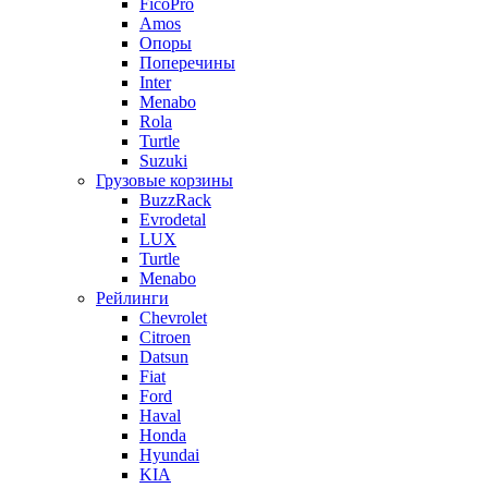
FicoPro
Amos
Опоры
Поперечины
Inter
Menabo
Rola
Turtle
Suzuki
Грузовые корзины
BuzzRack
Evrodetal
LUX
Turtle
Menabo
Рейлинги
Chevrolet
Citroen
Datsun
Fiat
Ford
Haval
Honda
Hyundai
KIA