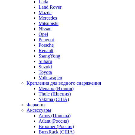
Lada
Land Rover
Mazda
Mercedes
Mitsubishi
Nissan
Opel
Peugeot
Porsche
Renault
SsangYong
Subaru
Suzuki
Toyota
Volkswagen
Крепления для водного снаряжения
Menabo (Италия)
Thule (Швеция)
Yakima (США)
Фаркопы
Аксессуары
Amos (Польша)
Atlant (Россия)
Broomer (Россия)
BuzzRack (США)