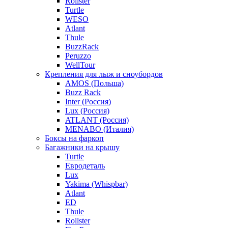
Rollster
Turtle
WESO
Atlant
Thule
BuzzRack
Peruzzo
WellTour
Крепления для лыж и сноубордов
AMOS (Польша)
Buzz Rack
Inter (Россия)
Lux (Россия)
ATLANT (Россия)
MENABO (Италия)
Боксы на фаркоп
Багажники на крышу
Turtle
Евродеталь
Lux
Yakima (Whispbar)
Atlant
ED
Thule
Rollster