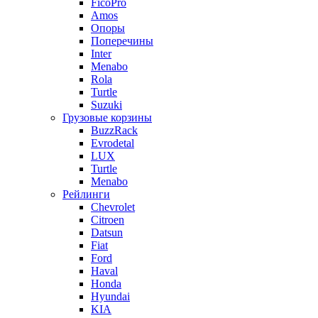
FicoPro
Amos
Опоры
Поперечины
Inter
Menabo
Rola
Turtle
Suzuki
Грузовые корзины
BuzzRack
Evrodetal
LUX
Turtle
Menabo
Рейлинги
Chevrolet
Citroen
Datsun
Fiat
Ford
Haval
Honda
Hyundai
KIA