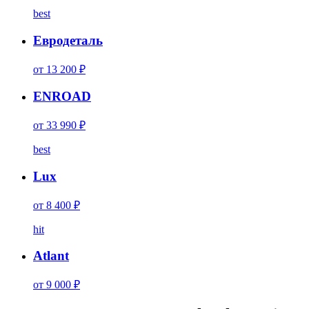
best
Евродеталь
от 13 200 ₽
ENROAD
от 33 990 ₽
best
Lux
от 8 400 ₽
hit
Atlant
от 9 000 ₽