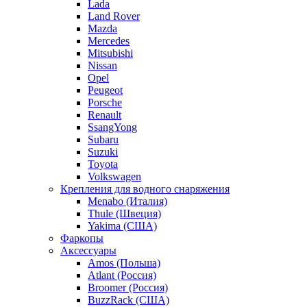
Lada
Land Rover
Mazda
Mercedes
Mitsubishi
Nissan
Opel
Peugeot
Porsche
Renault
SsangYong
Subaru
Suzuki
Toyota
Volkswagen
Крепления для водного снаряжения
Menabo (Италия)
Thule (Швеция)
Yakima (США)
Фаркопы
Аксессуары
Amos (Польша)
Atlant (Россия)
Broomer (Россия)
BuzzRack (США)