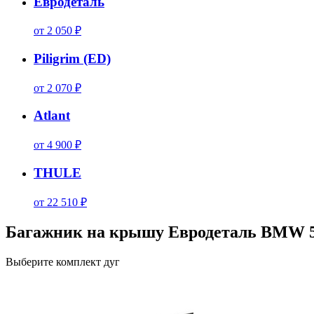
Евродеталь
от 2 050 ₽
Piligrim (ED)
от 2 070 ₽
Atlant
от 4 900 ₽
THULE
от 22 510 ₽
Багажник на крышу Евродеталь BMW 5-S
Выберите комплект дуг