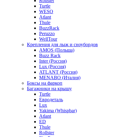
Rollster
Turtle
WESO
Atlant
Thule
BuzzRack
Peruzzo
WellTour
Крепления для лыж и сноубордов
AMOS (Польша)
Buzz Rack
Inter (Россия)
Lux (Россия)
ATLANT (Россия)
MENABO (Италия)
Боксы на фаркоп
Багажники на крышу
Turtle
Евродеталь
Lux
Yakima (Whispbar)
Atlant
ED
Thule
Rollster