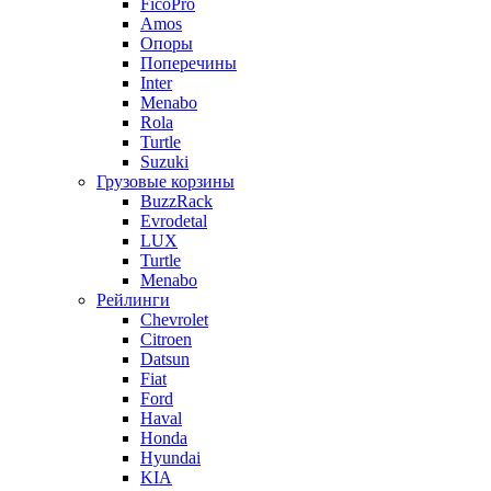
FicoPro
Amos
Опоры
Поперечины
Inter
Menabo
Rola
Turtle
Suzuki
Грузовые корзины
BuzzRack
Evrodetal
LUX
Turtle
Menabo
Рейлинги
Chevrolet
Citroen
Datsun
Fiat
Ford
Haval
Honda
Hyundai
KIA