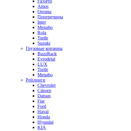
FicoPro
Amos
Опоры
Поперечины
Inter
Menabo
Rola
Turtle
Suzuki
Грузовые корзины
BuzzRack
Evrodetal
LUX
Turtle
Menabo
Рейлинги
Chevrolet
Citroen
Datsun
Fiat
Ford
Haval
Honda
Hyundai
KIA