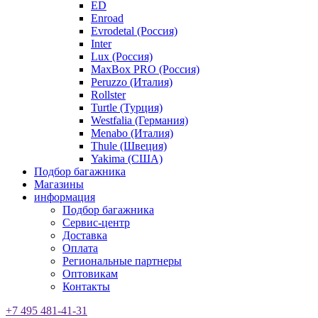
ED
Enroad
Evrodetal (Россия)
Inter
Lux (Россия)
MaxBox PRO (Россия)
Peruzzo (Италия)
Rollster
Turtle (Турция)
Westfalia (Германия)
Menabo (Италия)
Thule (Швеция)
Yakima (США)
Подбор багажника
Магазины
информация
Подбор багажника
Сервис-центр
Доставка
Оплата
Региональные партнеры
Оптовикам
Контакты
+7 495 481-41-31