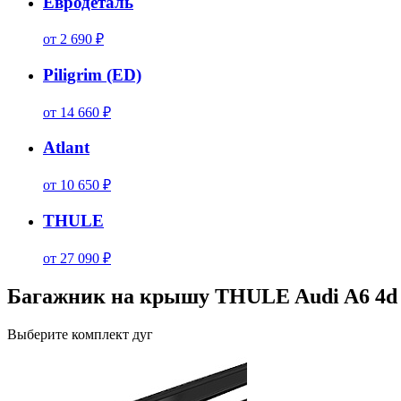
Евродеталь
от 2 690 ₽
Piligrim (ED)
от 14 660 ₽
Atlant
от 10 650 ₽
THULE
от 27 090 ₽
Багажник на крышу THULE Audi A6 4d С
Выберите комплект дуг