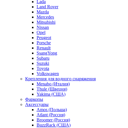
Lada
Land Rover
Mazda
Mercedes
Mitsubishi
Nissan
Opel
Peugeot
Porsche
Renault
SsangYong
Subaru
Suzuki
Toyota
Volkswagen
Крепления для водного снаряжения
Menabo (Италия)
Thule (Швеция)
Yakima (США)
Фаркопы
Аксессуары
Amos (Польша)
Atlant (Россия)
Broomer (Россия)
BuzzRack (США)