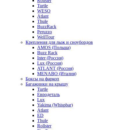
Rollster
Turtle
WESO
Atlant
Thule
BuzzRack
Peruzzo
WellTour
Крепления для лыж и сноубордов
AMOS (Польша)
Buzz Rack
Inter (Россия)
Lux (Россия)
ATLANT (Россия)
MENABO (Италия)
Боксы на фаркоп
Багажники на крышу
Turtle
Евродеталь
Lux
Yakima (Whispbar)
Atlant
ED
Thule
Rollster