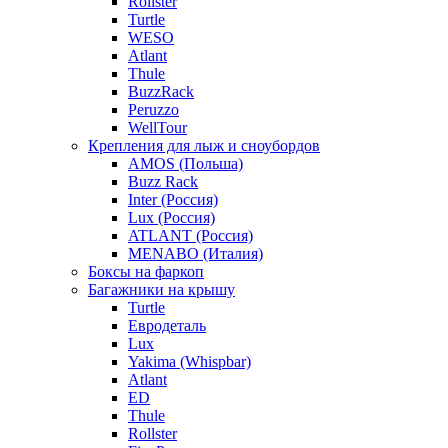
Rollster
Turtle
WESO
Atlant
Thule
BuzzRack
Peruzzo
WellTour
Крепления для лыж и сноубордов
AMOS (Польша)
Buzz Rack
Inter (Россия)
Lux (Россия)
ATLANT (Россия)
MENABO (Италия)
Боксы на фаркоп
Багажники на крышу
Turtle
Евродеталь
Lux
Yakima (Whispbar)
Atlant
ED
Thule
Rollster