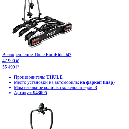
Велокрепление Thule EuroRide 943
47 900 ₽
55 490 ₽
Производитель:
THULE
Место установки на автомобиль:
на фаркоп (шар)
Максимальное количество велосипедов:
3
Артикул:
943005