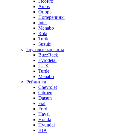
FicoPro
Amos
Опоры
Поперечины
Inter
Menabo
Rola
Turtle
Suzuki
Грузовые корзины
BuzzRack
Evrodetal
LUX
Turtle
Menabo
Рейлинги
Chevrolet
Citroen
Datsun
Fiat
Ford
Haval
Honda
Hyundai
KIA