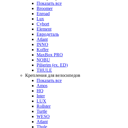
Показать все
Broomer
Enroad
Lux
Cybort
Element
Евродеталь
Atlant
INNO
Koffer
MaxBox PRO
NOBU
Piligrim (ex. ED)
THULE
Крепления для велосипедов
Показать все
Amos
HQ
Inter
LUX
Rollster
Turtle
WESO
Atlant
Thule