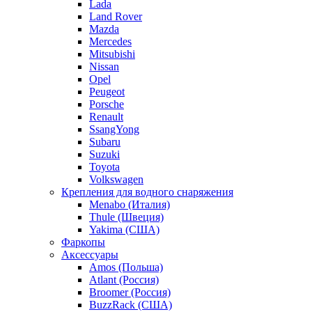
Lada
Land Rover
Mazda
Mercedes
Mitsubishi
Nissan
Opel
Peugeot
Porsche
Renault
SsangYong
Subaru
Suzuki
Toyota
Volkswagen
Крепления для водного снаряжения
Menabo (Италия)
Thule (Швеция)
Yakima (США)
Фаркопы
Аксессуары
Amos (Польша)
Atlant (Россия)
Broomer (Россия)
BuzzRack (США)