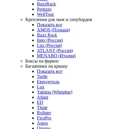
BuzzRack
Peruzzo
WellTour
Крепления для лыж и сноубордов
Показать все
AMOS (Польша)
Buzz Rack
Inter (Россия)
Lux (Россия)
ATLANT (Россия)
MENABO (Италия)
Боксы на фаркоп
Багажники на крышу
Показать все
Turtle
Евродеталь
Lux
Yakima (Whispbar)
Atlant
ED
Thule
Rollster
FicoPro
Amos
Опоры