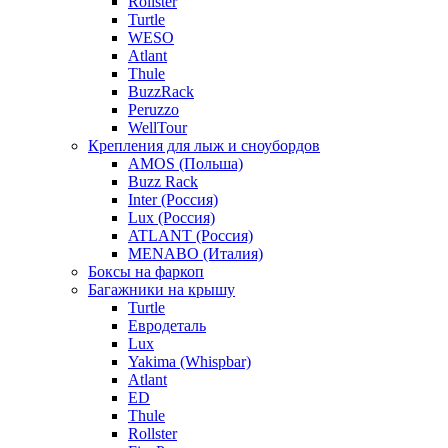
Rollster
Turtle
WESO
Atlant
Thule
BuzzRack
Peruzzo
WellTour
Крепления для лыж и сноубордов
AMOS (Польша)
Buzz Rack
Inter (Россия)
Lux (Россия)
ATLANT (Россия)
MENABO (Италия)
Боксы на фаркоп
Багажники на крышу
Turtle
Евродеталь
Lux
Yakima (Whispbar)
Atlant
ED
Thule
Rollster