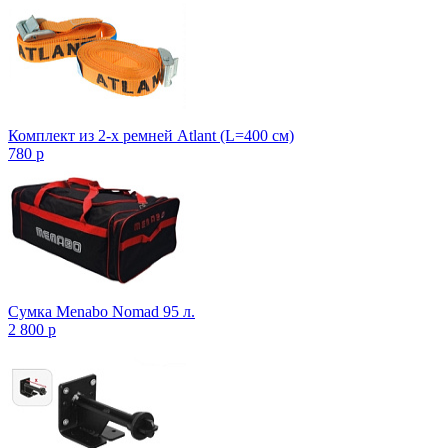
Комплект из 2-х ремней Atlant (L=400 см)
780
p
Сумка Menabo Nomad 95 л.
2 800
p