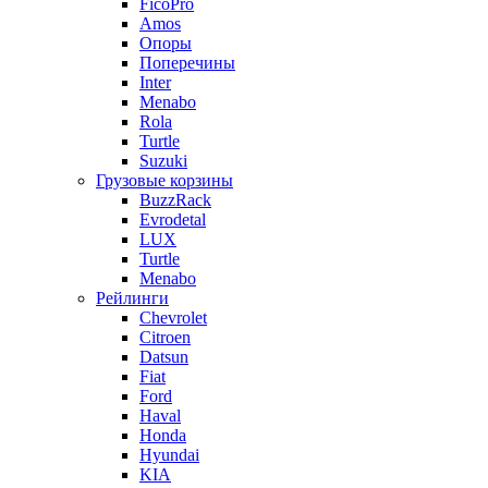
FicoPro
Amos
Опоры
Поперечины
Inter
Menabo
Rola
Turtle
Suzuki
Грузовые корзины
BuzzRack
Evrodetal
LUX
Turtle
Menabo
Рейлинги
Chevrolet
Citroen
Datsun
Fiat
Ford
Haval
Honda
Hyundai
KIA