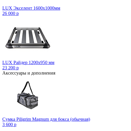
LUX Экселент 1600х1000мм
26 000
p
LUX Райдер 1200х950 мм
23 200
p
Аксессуары и дополнения
Сумка Piligrim Magnum для бокса (обычная)
3 600
p