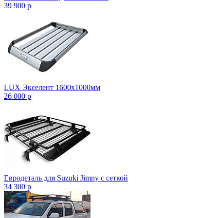
39 900
p
LUX Экселент 1600х1000мм
26 000
p
Евродеталь для Suzuki Jimny с сеткой
34 300
p