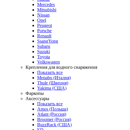
Mercedes
Mitsubishi
Nissan
Opel
Peugeot
Porsche
Renault
SsangYong
Subaru
Suzuki
Toyota
Volkswagen
Крепления для водного снаряжения
Показать все
Menabo (Италия)
Thule (Швеция)
Yakima (США)
Фаркопы
Аксессуары
Показать все
Amos (Польша)
Atlant (Россия)
Broomer (Россия)
BuzzRack (США)
ED