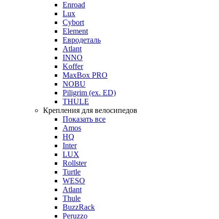
Enroad
Lux
Cybort
Element
Евродеталь
Atlant
INNO
Koffer
MaxBox PRO
NOBU
Piligrim (ex. ED)
THULE
Крепления для велосипедов
Показать все
Amos
HQ
Inter
LUX
Rollster
Turtle
WESO
Atlant
Thule
BuzzRack
Peruzzo