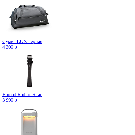
Сумка LUX черная
4 300
p
Enroad RailTie Strap
3 990
p