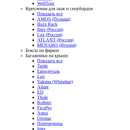
WellTour
Крепления для лыж и сноубордов
Показать все
AMOS (Польша)
Buzz Rack
Inter (Россия)
Lux (Россия)
ATLANT (Россия)
MENABO (Италия)
Боксы на фаркоп
Багажники на крышу
Показать все
Turtle
Евродеталь
Lux
Yakima (Whispbar)
Atlant
ED
Thule
Rollster
FicoPro
Amos
Опоры
Поперечины
Inter