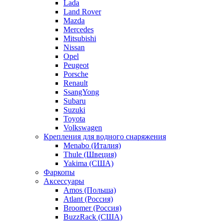
Lada
Land Rover
Mazda
Mercedes
Mitsubishi
Nissan
Opel
Peugeot
Porsche
Renault
SsangYong
Subaru
Suzuki
Toyota
Volkswagen
Крепления для водного снаряжения
Menabo (Италия)
Thule (Швеция)
Yakima (США)
Фаркопы
Аксессуары
Amos (Польша)
Atlant (Россия)
Broomer (Россия)
BuzzRack (США)