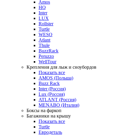
Amos
HQ
Inter
LUX
Rollster
Turtle
WESO
Atlant
Thule
BuzzRack
Peruzzo
WellTour
Крепления для лыж и сноубордов
Показать все
AMOS (Польша)
Buzz Rack
Inter (Россия)
Lux (Россия)
ATLANT (Россия)
MENABO (Италия)
Боксы на фаркоп
Багажники на крышу
Показать все
Turtle
Евродеталь