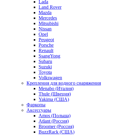
Lada
Land Rover
Mazda
Mercedes
Mitsubishi
Nissan
Opel
Peugeot
Porsche
Renault
SsangYong
Subaru
Suzuki
Toyota
Volkswagen
Крепления для водного снаряжения
Menabo (Италия)
Thule (Швеция)
Yakima (США)
Фаркопы
Аксессуары
Amos (Польша)
Atlant (Россия)
Broomer (Россия)
BuzzRack (США)