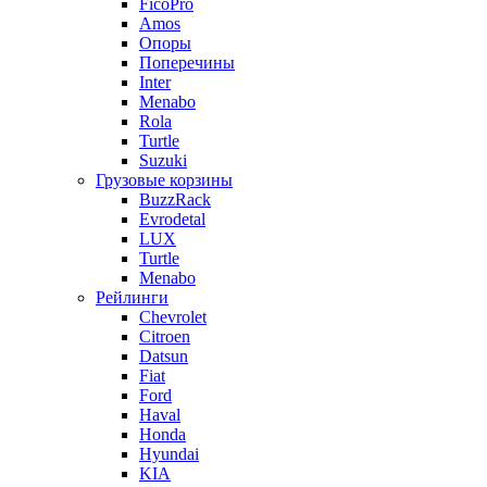
FicoPro
Amos
Опоры
Поперечины
Inter
Menabo
Rola
Turtle
Suzuki
Грузовые корзины
BuzzRack
Evrodetal
LUX
Turtle
Menabo
Рейлинги
Chevrolet
Citroen
Datsun
Fiat
Ford
Haval
Honda
Hyundai
KIA