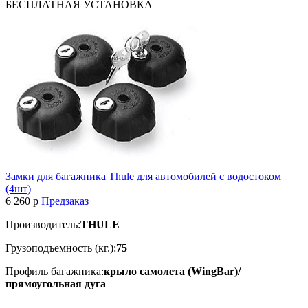
БЕСПЛАТНАЯ
УСТАНОВКА
Замки для багажника Thule для автомобилей с водостоком
(4шт)
6 260
p
Предзаказ
Производитель:
THULE
Грузоподъемность (кг.):
75
Профиль багажника:
крыло самолета (WingBar)/
прямоугольная дуга