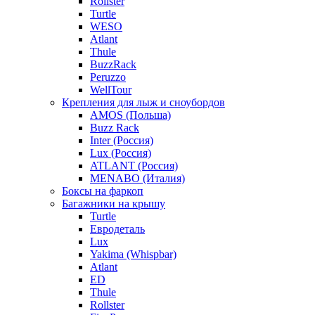
Rollster
Turtle
WESO
Atlant
Thule
BuzzRack
Peruzzo
WellTour
Крепления для лыж и сноубордов
AMOS (Польша)
Buzz Rack
Inter (Россия)
Lux (Россия)
ATLANT (Россия)
MENABO (Италия)
Боксы на фаркоп
Багажники на крышу
Turtle
Евродеталь
Lux
Yakima (Whispbar)
Atlant
ED
Thule
Rollster