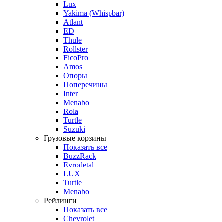
Lux
Yakima (Whispbar)
Atlant
ED
Thule
Rollster
FicoPro
Amos
Опоры
Поперечины
Inter
Menabo
Rola
Turtle
Suzuki
Грузовые корзины
Показать все
BuzzRack
Evrodetal
LUX
Turtle
Menabo
Рейлинги
Показать все
Chevrolet