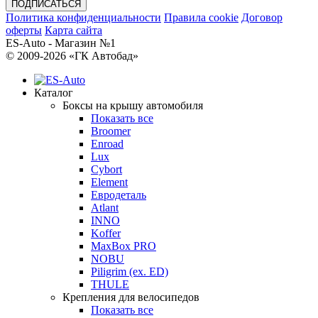
Политика конфиденциальности
Правила cookie
Договор
оферты
Карта сайта
ES-Auto - Магазин №1
© 2009-2026 «ГК Автобад»
Каталог
Боксы на крышу автомобиля
Показать все
Broomer
Enroad
Lux
Cybort
Element
Евродеталь
Atlant
INNO
Koffer
MaxBox PRO
NOBU
Piligrim (ex. ED)
THULE
Крепления для велосипедов
Показать все