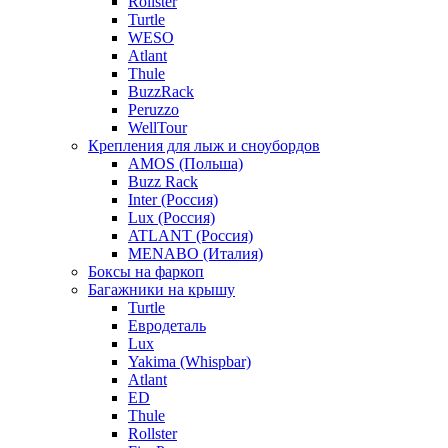
Rollster
Turtle
WESO
Atlant
Thule
BuzzRack
Peruzzo
WellTour
Крепления для лыж и сноубордов
AMOS (Польша)
Buzz Rack
Inter (Россия)
Lux (Россия)
ATLANT (Россия)
MENABO (Италия)
Боксы на фаркоп
Багажники на крышу
Turtle
Евродеталь
Lux
Yakima (Whispbar)
Atlant
ED
Thule
Rollster