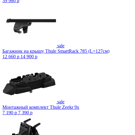
39 980
p
sale
Багажник на крышу Thule SmartRack 785 (L=127см)
12 660
p
14 900
p
sale
Монтажный комплект Thule Zeekr 9x
7 190
p
7 390
p