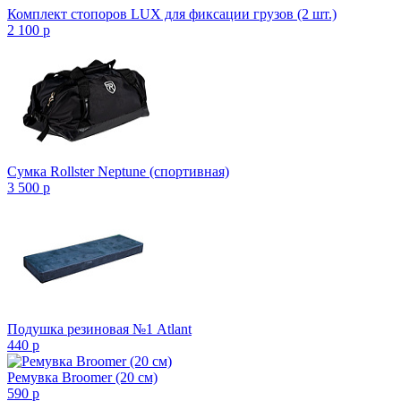
Комплект стопоров LUX для фиксации грузов (2 шт.)
2 100
p
Сумка Rollster Neptune (спортивная)
3 500
p
Подушка резиновая №1 Atlant
440
p
Ремувка Broomer (20 см)
590
p