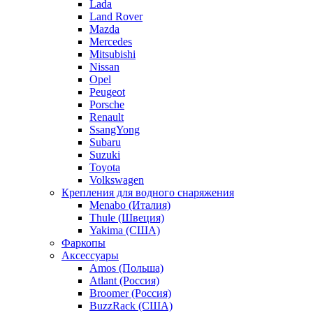
Lada
Land Rover
Mazda
Mercedes
Mitsubishi
Nissan
Opel
Peugeot
Porsche
Renault
SsangYong
Subaru
Suzuki
Toyota
Volkswagen
Крепления для водного снаряжения
Menabo (Италия)
Thule (Швеция)
Yakima (США)
Фаркопы
Аксессуары
Amos (Польша)
Atlant (Россия)
Broomer (Россия)
BuzzRack (США)