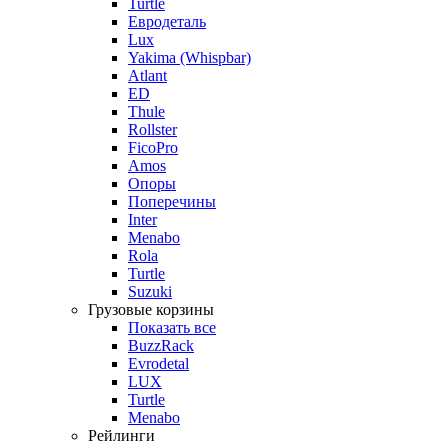
Turtle
Евродеталь
Lux
Yakima (Whispbar)
Atlant
ED
Thule
Rollster
FicoPro
Amos
Опоры
Поперечины
Inter
Menabo
Rola
Turtle
Suzuki
Грузовые корзины
Показать все
BuzzRack
Evrodetal
LUX
Turtle
Menabo
Рейлинги