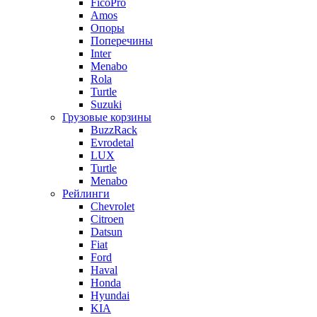
FicoPro
Amos
Опоры
Поперечины
Inter
Menabo
Rola
Turtle
Suzuki
Грузовые корзины
BuzzRack
Evrodetal
LUX
Turtle
Menabo
Рейлинги
Chevrolet
Citroen
Datsun
Fiat
Ford
Haval
Honda
Hyundai
KIA