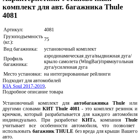
комплект для авт. багажника Thule
4081
Артикул:
4081
Грузоподъемность
75
(кг.):
Вид багажника:
установочный комплект
аэродинамическая дуга/выдвижная дуга/
Профиль
крыло самолета (WingBar)/прямоугольная
багажника:
дуга/усиленная дуга
Место установки:
на интегрированные рейлинги
Подходит для автомобилей
KIA Soul 2017-2019
,
Подробное описание товара
Установочный комплект для
автобагажника Thule
или
другими словами
КИТ
Thule 4081
- это комплект резинок и
крючков, который разрабатывается для каждого автомобиля
индивидуально. При разработке
КИТ
а, компания
Thule
учитывает все особенности автомобиля, что позволяет
использовать
багажник THULE
без вреда для крыши Вашего
авто.