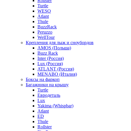
Rollster
Turtle
WESO
Atlant
Thule
BuzzRack
Peruzzo
WellTour
Крепления для лыж и сноубордов
AMOS (Польша)
Buzz Rack
Inter (Россия)
Lux (Россия)
ATLANT (Россия)
MENABO (Италия)
Боксы на фаркоп
Багажники на крышу
Turtle
Евродеталь
Lux
Yakima (Whispbar)
Atlant
ED
Thule
Rollster