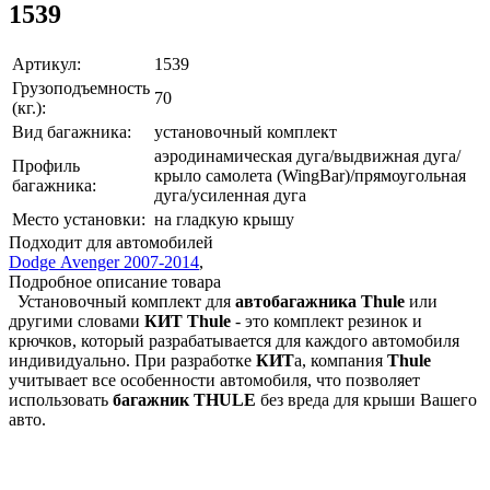
1539
Артикул:
1539
Грузоподъемность
70
(кг.):
Вид багажника:
установочный комплект
аэродинамическая дуга/выдвижная дуга/
Профиль
крыло самолета (WingBar)/прямоугольная
багажника:
дуга/усиленная дуга
Место установки:
на гладкую крышу
Подходит для автомобилей
Dodge Avenger 2007-2014
,
Подробное описание товара
Установочный комплект для
автобагажника Thule
или
другими словами
КИТ
Thule
- это комплект резинок и
крючков, который разрабатывается для каждого автомобиля
индивидуально. При разработке
КИТ
а, компания
Thule
учитывает все особенности автомобиля, что позволяет
использовать
багажник THULE
без вреда для крыши Вашего
авто.