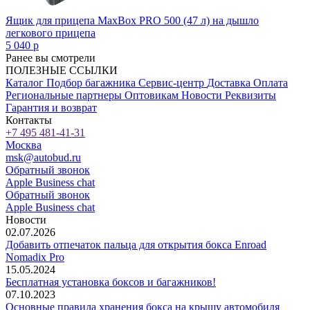
Ящик для прицепа MaxBox PRO 500 (47 л) на дышло
легкового прицепа
5 040
p
Ранее вы смотрели
ПОЛЕЗНЫЕ ССЫЛКИ
Каталог
Подбор багажника
Сервис-центр
Доставка
Оплата
Региональные партнеры
Оптовикам
Новости
Реквизиты
Гарантия и возврат
Контакты
+7 495 481-41-31
Москва
msk@autobud.ru
Обратный звонок
Apple Business chat
Обратный звонок
Apple Business chat
Новости
02.07.2026
Добавить отпечаток пальца для открытия бокса Enroad
Nomadix Pro
15.05.2024
Бесплатная установка боксов и багажников!
07.10.2023
Основные правила хранения бокса на крышу автомобиля