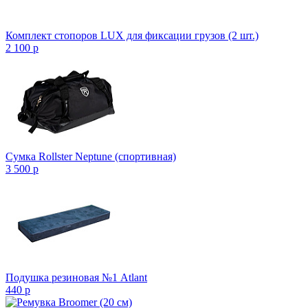
Комплект стопоров LUX для фиксации грузов (2 шт.)
2 100
p
Сумка Rollster Neptune (спортивная)
3 500
p
Подушка резиновая №1 Atlant
440
p