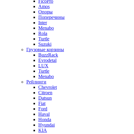
FicoPro
Amos
Опоры
Поперечины
Inter
Menabo
Rola
Turtle
Suzuki
Грузовые корзины
BuzzRack
Evrodetal
LUX
Turtle
Menabo
Рейлинги
Chevrolet
Citroen
Datsun
Fiat
Ford
Haval
Honda
Hyundai
KIA