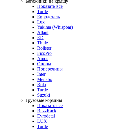
Багажники на крышу
Показать все
Turtle
Евродеталь
Lux
Yakima (Whispbar)
Atlant
ED
Thule
Rollster
FicoPro
Amos
Опоры
Поперечины
Inter
Menabo
Rola
Turtle
Suzuki
Грузовые корзины
Показать все
BuzzRack
Evrodetal
LUX
Turtle