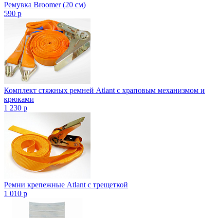
Ремувка Broomer (20 см)
590
p
Комплект стяжных ремней Atlant с храповым механизмом и
крюками
1 230
p
Ремни крепежные Atlant с трещеткой
1 010
p