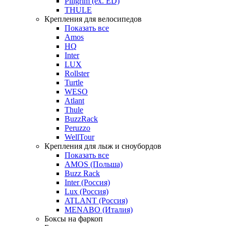
Piligrim (ex. ED)
THULE
Крепления для велосипедов
Показать все
Amos
HQ
Inter
LUX
Rollster
Turtle
WESO
Atlant
Thule
BuzzRack
Peruzzo
WellTour
Крепления для лыж и сноубордов
Показать все
AMOS (Польша)
Buzz Rack
Inter (Россия)
Lux (Россия)
ATLANT (Россия)
MENABO (Италия)
Боксы на фаркоп