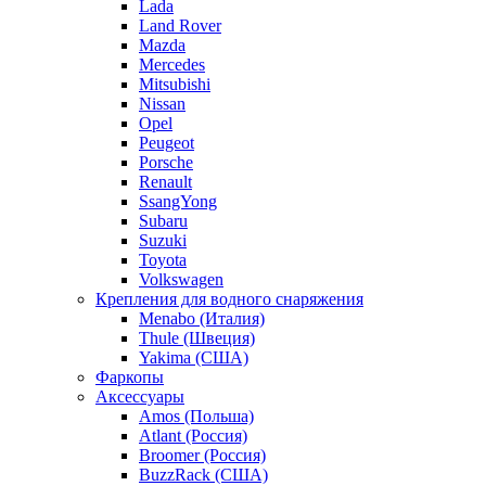
Lada
Land Rover
Mazda
Mercedes
Mitsubishi
Nissan
Opel
Peugeot
Porsche
Renault
SsangYong
Subaru
Suzuki
Toyota
Volkswagen
Крепления для водного снаряжения
Menabo (Италия)
Thule (Швеция)
Yakima (США)
Фаркопы
Аксессуары
Amos (Польша)
Atlant (Россия)
Broomer (Россия)
BuzzRack (США)