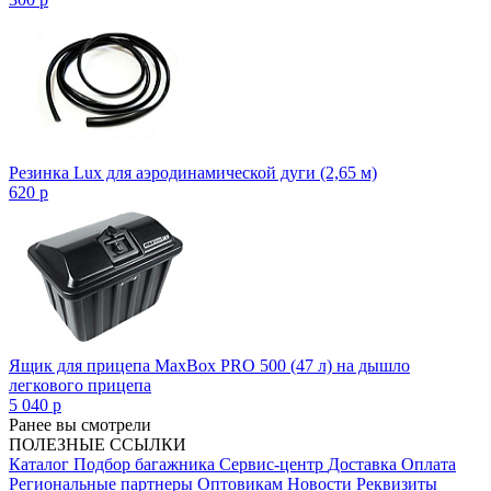
Резинка Lux для аэродинамической дуги (2,65 м)
620
p
Ящик для прицепа MaxBox PRO 500 (47 л) на дышло
легкового прицепа
5 040
p
Ранее вы смотрели
ПОЛЕЗНЫЕ ССЫЛКИ
Каталог
Подбор багажника
Сервис-центр
Доставка
Оплата
Региональные партнеры
Оптовикам
Новости
Реквизиты