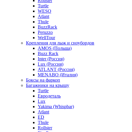
Rollster
Turtle
WESO
Atlant
Thule
BuzzRack
Peruzzo
WellTour
Крепления для лыж и сноубордов
AMOS (Польша)
Buzz Rack
Inter (Россия)
Lux (Россия)
ATLANT (Россия)
MENABO (Италия)
Боксы на фаркоп
Багажники на крышу
Turtle
Евродеталь
Lux
Yakima (Whispbar)
Atlant
ED
Thule
Rollster