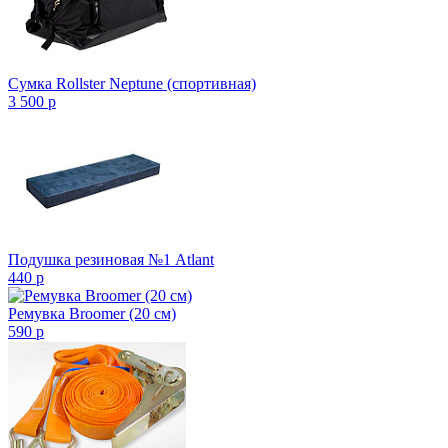
Сумка Rollster Neptune (спортивная)
3 500
p
Подушка резиновая №1 Atlant
440
p
Ремувка Broomer (20 см)
590
p