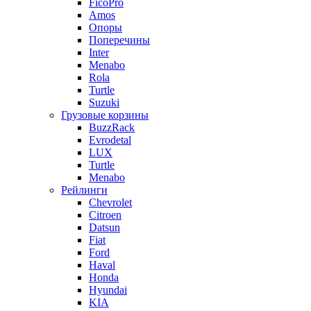
FicoPro
Amos
Опоры
Поперечины
Inter
Menabo
Rola
Turtle
Suzuki
Грузовые корзины
BuzzRack
Evrodetal
LUX
Turtle
Menabo
Рейлинги
Chevrolet
Citroen
Datsun
Fiat
Ford
Haval
Honda
Hyundai
KIA