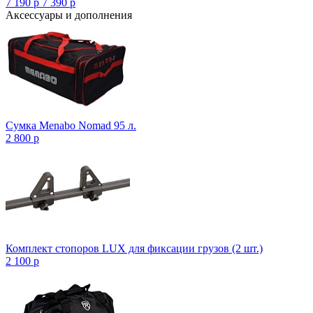
7 190
p
7 390
p
Аксессуары и дополнения
Сумка Menabo Nomad 95 л.
2 800
p
Комплект стопоров LUX для фиксации грузов (2 шт.)
2 100
p