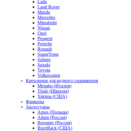
Lada
Land Rover
Mazda
Mercedes
Mitsubishi
Nissan
Opel
Peugeot
Porsche
Renault
SsangYong
Subaru
Suzuki
Toyota
Volkswagen
Крепления для водного снаряжения
Menabo (Италия)
Thule (Швеция)
Yakima (США)
Фаркопы
Аксессуары
Amos (Польша)
Atlant (Россия)
Broomer (Россия)
BuzzRack (США)