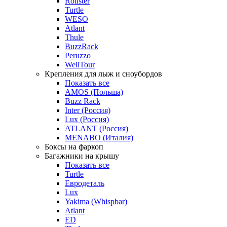
Rollster
Turtle
WESO
Atlant
Thule
BuzzRack
Peruzzo
WellTour
Крепления для лыж и сноубордов
Показать все
AMOS (Польша)
Buzz Rack
Inter (Россия)
Lux (Россия)
ATLANT (Россия)
MENABO (Италия)
Боксы на фаркоп
Багажники на крышу
Показать все
Turtle
Евродеталь
Lux
Yakima (Whispbar)
Atlant
ED