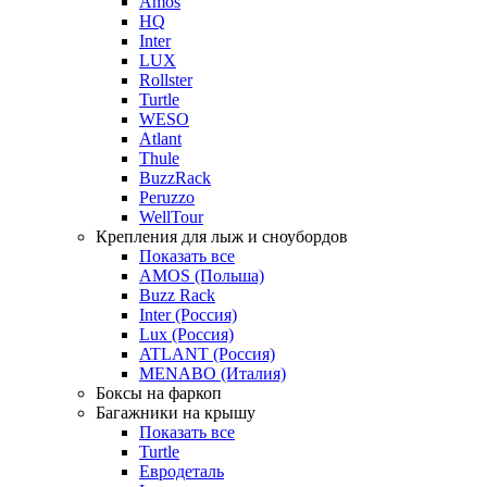
Amos
HQ
Inter
LUX
Rollster
Turtle
WESO
Atlant
Thule
BuzzRack
Peruzzo
WellTour
Крепления для лыж и сноубордов
Показать все
AMOS (Польша)
Buzz Rack
Inter (Россия)
Lux (Россия)
ATLANT (Россия)
MENABO (Италия)
Боксы на фаркоп
Багажники на крышу
Показать все
Turtle
Евродеталь