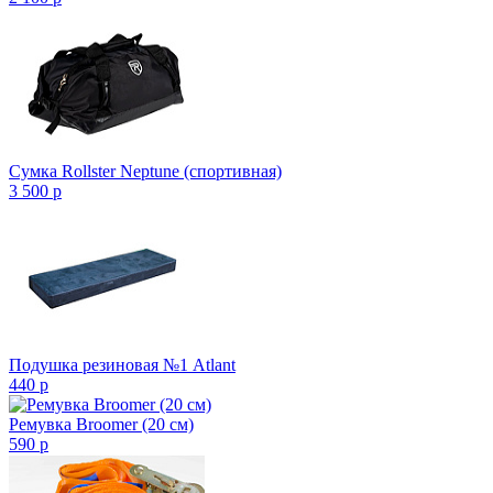
Сумка Rollster Neptune (спортивная)
3 500
p
Подушка резиновая №1 Atlant
440
p
Ремувка Broomer (20 см)
590
p