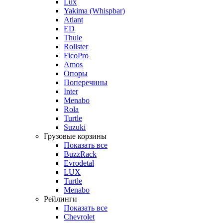
Lux
Yakima (Whispbar)
Atlant
ED
Thule
Rollster
FicoPro
Amos
Опоры
Поперечины
Inter
Menabo
Rola
Turtle
Suzuki
Грузовые корзины
Показать все
BuzzRack
Evrodetal
LUX
Turtle
Menabo
Рейлинги
Показать все
Chevrolet