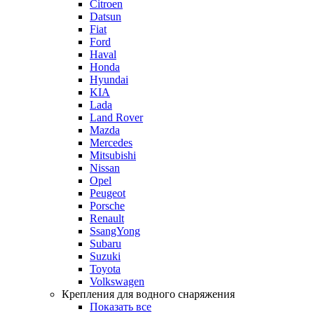
Citroen
Datsun
Fiat
Ford
Haval
Honda
Hyundai
KIA
Lada
Land Rover
Mazda
Mercedes
Mitsubishi
Nissan
Opel
Peugeot
Porsche
Renault
SsangYong
Subaru
Suzuki
Toyota
Volkswagen
Крепления для водного снаряжения
Показать все