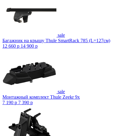
sale
Багажник на крышу Thule SmartRack 785 (L=127см)
12 660
p
14 900
p
sale
Монтажный комплект Thule Zeekr 9x
7 190
p
7 390
p