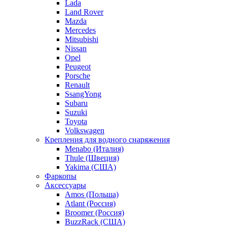
Lada
Land Rover
Mazda
Mercedes
Mitsubishi
Nissan
Opel
Peugeot
Porsche
Renault
SsangYong
Subaru
Suzuki
Toyota
Volkswagen
Крепления для водного снаряжения
Menabo (Италия)
Thule (Швеция)
Yakima (США)
Фаркопы
Аксессуары
Amos (Польша)
Atlant (Россия)
Broomer (Россия)
BuzzRack (США)