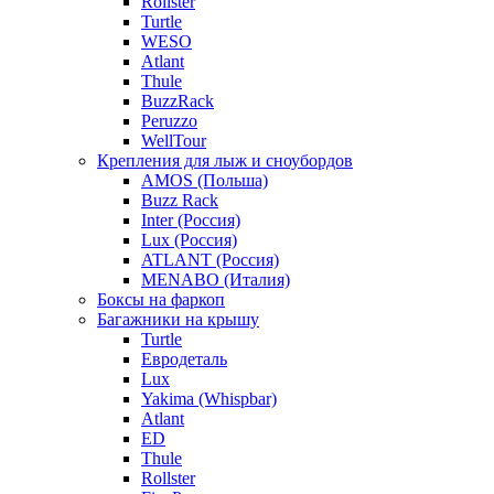
Rollster
Turtle
WESO
Atlant
Thule
BuzzRack
Peruzzo
WellTour
Крепления для лыж и сноубордов
AMOS (Польша)
Buzz Rack
Inter (Россия)
Lux (Россия)
ATLANT (Россия)
MENABO (Италия)
Боксы на фаркоп
Багажники на крышу
Turtle
Евродеталь
Lux
Yakima (Whispbar)
Atlant
ED
Thule
Rollster