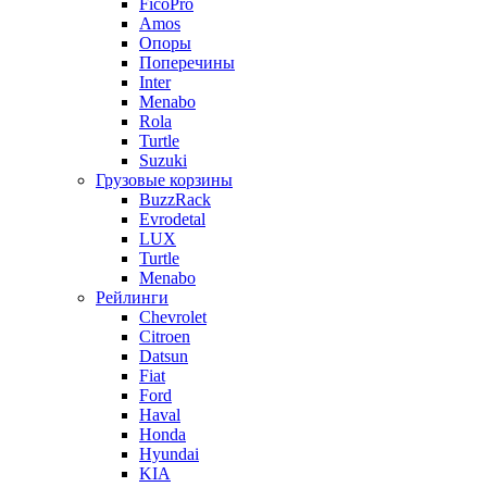
FicoPro
Amos
Опоры
Поперечины
Inter
Menabo
Rola
Turtle
Suzuki
Грузовые корзины
BuzzRack
Evrodetal
LUX
Turtle
Menabo
Рейлинги
Chevrolet
Citroen
Datsun
Fiat
Ford
Haval
Honda
Hyundai
KIA