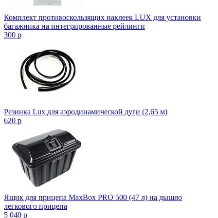
Комплект противоскользящих наклеек LUX для установки
багажника на интегрированные рейлинги
300
p
Резинка Lux для аэродинамической дуги (2,65 м)
620
p
Ящик для прицепа MaxBox PRO 500 (47 л) на дышло
легкового прицепа
5 040
p