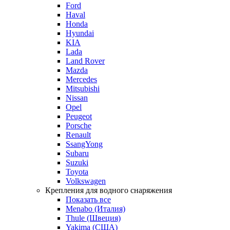
Ford
Haval
Honda
Hyundai
KIA
Lada
Land Rover
Mazda
Mercedes
Mitsubishi
Nissan
Opel
Peugeot
Porsche
Renault
SsangYong
Subaru
Suzuki
Toyota
Volkswagen
Крепления для водного снаряжения
Показать все
Menabo (Италия)
Thule (Швеция)
Yakima (США)