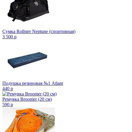
Сумка Rollster Neptune (спортивная)
3 500
p
Подушка резиновая №1 Atlant
440
p
Ремувка Broomer (20 см)
590
p