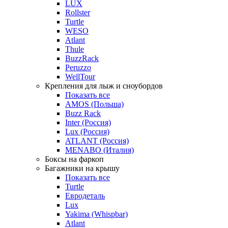
LUX
Rollster
Turtle
WESO
Atlant
Thule
BuzzRack
Peruzzo
WellTour
Крепления для лыж и сноубордов
Показать все
AMOS (Польша)
Buzz Rack
Inter (Россия)
Lux (Россия)
ATLANT (Россия)
MENABO (Италия)
Боксы на фаркоп
Багажники на крышу
Показать все
Turtle
Евродеталь
Lux
Yakima (Whispbar)
Atlant