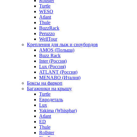
Rollster
Turtle
WESO
Atlant
Thule
BuzzRack
Peruzzo
WellTour
Крепления для лыж и сноубордов
AMOS (Польша)
Buzz Rack
Inter (Россия)
Lux (Россия)
ATLANT (Россия)
MENABO (Италия)
Боксы на фаркоп
Багажники на крышу
Turtle
Евродеталь
Lux
Yakima (Whispbar)
Atlant
ED
Thule
Rollster