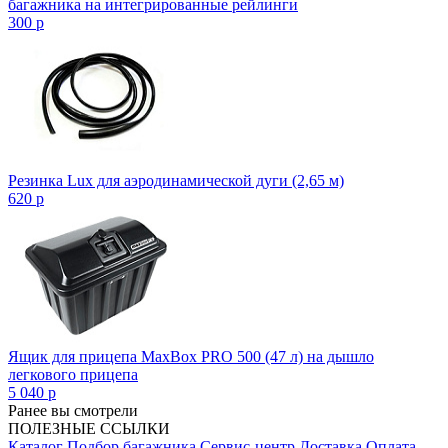
багажника на интегрированные рейлинги
300
p
Резинка Lux для аэродинамической дуги (2,65 м)
620
p
Ящик для прицепа MaxBox PRO 500 (47 л) на дышло
легкового прицепа
5 040
p
Ранее вы смотрели
ПОЛЕЗНЫЕ ССЫЛКИ
Каталог
Подбор багажника
Сервис-центр
Доставка
Оплата