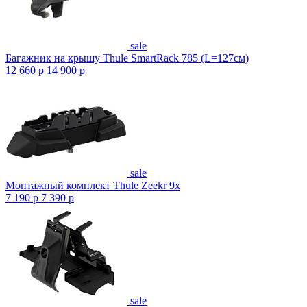
sale
Багажник на крышу Thule SmartRack 785 (L=127см)
12 660
p
14 900
p
sale
Монтажный комплект Thule Zeekr 9x
7 190
p
7 390
p
sale