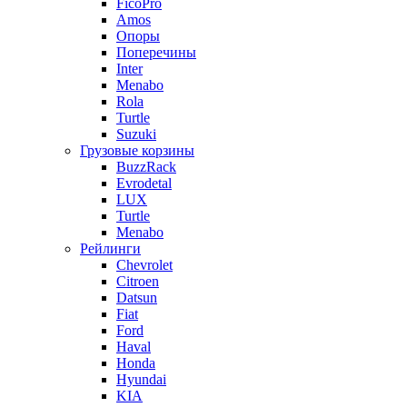
FicoPro
Amos
Опоры
Поперечины
Inter
Menabo
Rola
Turtle
Suzuki
Грузовые корзины
BuzzRack
Evrodetal
LUX
Turtle
Menabo
Рейлинги
Chevrolet
Citroen
Datsun
Fiat
Ford
Haval
Honda
Hyundai
KIA