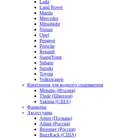
Lada
Land Rover
Mazda
Mercedes
Mitsubishi
Nissan
Opel
Peugeot
Porsche
Renault
SsangYong
Subaru
Suzuki
Toyota
Volkswagen
Крепления для водного снаряжения
Menabo (Италия)
Thule (Швеция)
Yakima (США)
Фаркопы
Аксессуары
Amos (Польша)
Atlant (Россия)
Broomer (Россия)
BuzzRack (США)