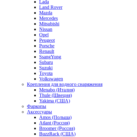
Lada
Land Rover
Mazda
Mercedes
Mitsubishi
Nissan
Opel
Peugeot
Porsche
Renault
SsangYong
Subaru
Suzuki
Toyota
Volkswagen
Крепления для водного снаряжения
Menabo (Италия)
Thule (Швеция)
Yakima (США)
Фаркопы
Аксессуары
Amos (Польша)
Atlant (Россия)
Broomer (Россия)
BuzzRack (США)