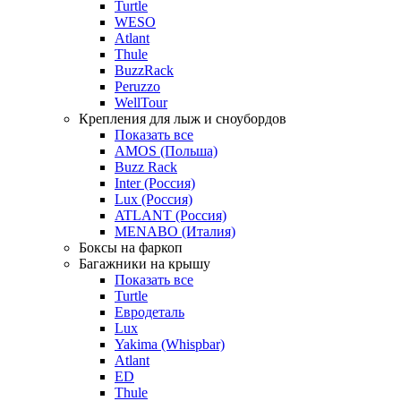
Turtle
WESO
Atlant
Thule
BuzzRack
Peruzzo
WellTour
Крепления для лыж и сноубордов
Показать все
AMOS (Польша)
Buzz Rack
Inter (Россия)
Lux (Россия)
ATLANT (Россия)
MENABO (Италия)
Боксы на фаркоп
Багажники на крышу
Показать все
Turtle
Евродеталь
Lux
Yakima (Whispbar)
Atlant
ED
Thule