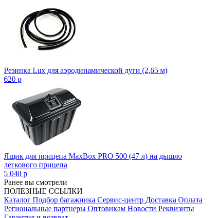
Резинка Lux для аэродинамической дуги (2,65 м)
620
p
Ящик для прицепа MaxBox PRO 500 (47 л) на дышло
легкового прицепа
5 040
p
Ранее вы смотрели
ПОЛЕЗНЫЕ ССЫЛКИ
Каталог
Подбор багажника
Сервис-центр
Доставка
Оплата
Региональные партнеры
Оптовикам
Новости
Реквизиты
Гарантия и возврат