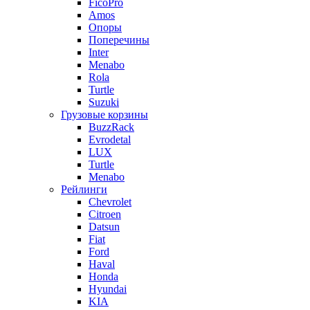
FicoPro
Amos
Опоры
Поперечины
Inter
Menabo
Rola
Turtle
Suzuki
Грузовые корзины
BuzzRack
Evrodetal
LUX
Turtle
Menabo
Рейлинги
Chevrolet
Citroen
Datsun
Fiat
Ford
Haval
Honda
Hyundai
KIA