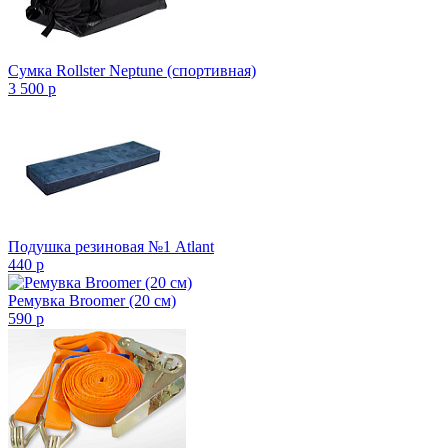
Сумка Rollster Neptune (спортивная)
3 500
p
Подушка резиновая №1 Atlant
440
p
Ремувка Broomer (20 см)
590
p