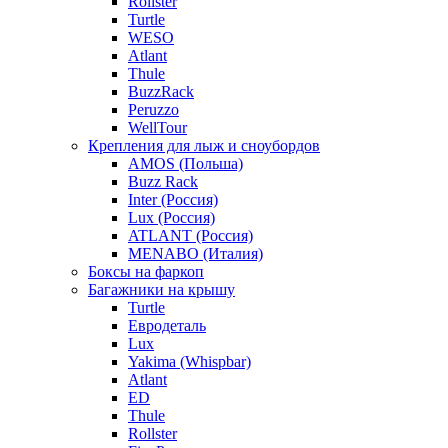
Rollster
Turtle
WESO
Atlant
Thule
BuzzRack
Peruzzo
WellTour
Крепления для лыж и сноубордов
AMOS (Польша)
Buzz Rack
Inter (Россия)
Lux (Россия)
ATLANT (Россия)
MENABO (Италия)
Боксы на фаркоп
Багажники на крышу
Turtle
Евродеталь
Lux
Yakima (Whispbar)
Atlant
ED
Thule
Rollster