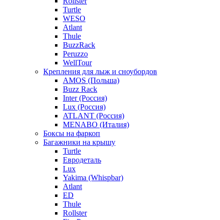
Rollster
Turtle
WESO
Atlant
Thule
BuzzRack
Peruzzo
WellTour
Крепления для лыж и сноубордов
AMOS (Польша)
Buzz Rack
Inter (Россия)
Lux (Россия)
ATLANT (Россия)
MENABO (Италия)
Боксы на фаркоп
Багажники на крышу
Turtle
Евродеталь
Lux
Yakima (Whispbar)
Atlant
ED
Thule
Rollster