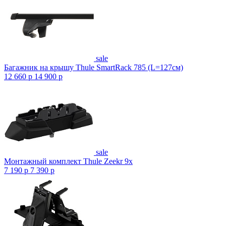
sale
Багажник на крышу Thule SmartRack 785 (L=127см)
12 660
p
14 900
p
sale
Монтажный комплект Thule Zeekr 9x
7 190
p
7 390
p