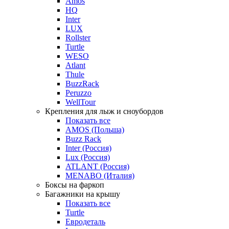
Amos
HQ
Inter
LUX
Rollster
Turtle
WESO
Atlant
Thule
BuzzRack
Peruzzo
WellTour
Крепления для лыж и сноубордов
Показать все
AMOS (Польша)
Buzz Rack
Inter (Россия)
Lux (Россия)
ATLANT (Россия)
MENABO (Италия)
Боксы на фаркоп
Багажники на крышу
Показать все
Turtle
Евродеталь