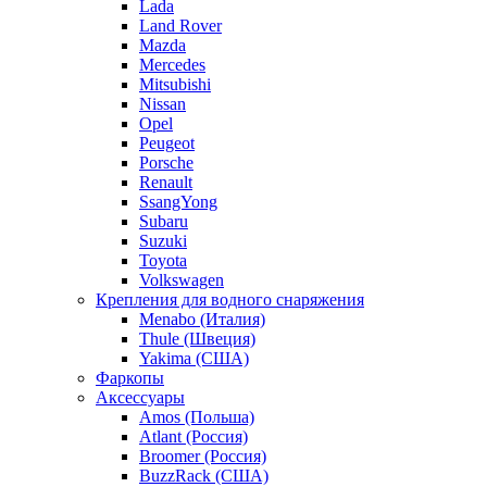
Lada
Land Rover
Mazda
Mercedes
Mitsubishi
Nissan
Opel
Peugeot
Porsche
Renault
SsangYong
Subaru
Suzuki
Toyota
Volkswagen
Крепления для водного снаряжения
Menabo (Италия)
Thule (Швеция)
Yakima (США)
Фаркопы
Аксессуары
Amos (Польша)
Atlant (Россия)
Broomer (Россия)
BuzzRack (США)