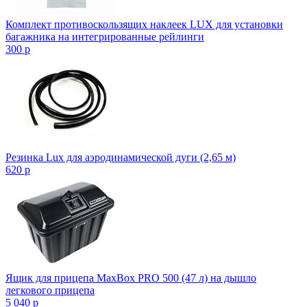
Комплект противоскользящих наклеек LUX для установки
багажника на интегрированные рейлинги
300
p
Резинка Lux для аэродинамической дуги (2,65 м)
620
p
Ящик для прицепа MaxBox PRO 500 (47 л) на дышло
легкового прицепа
5 040
p