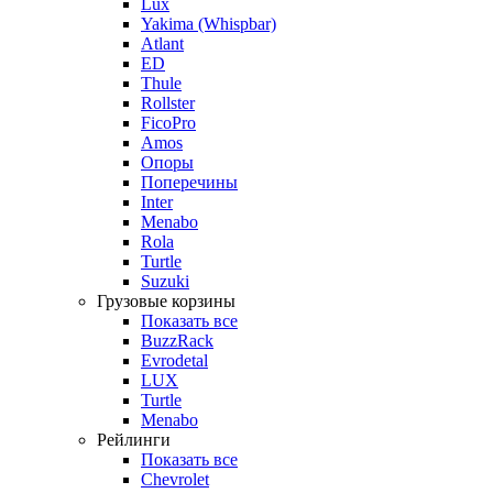
Lux
Yakima (Whispbar)
Atlant
ED
Thule
Rollster
FicoPro
Amos
Опоры
Поперечины
Inter
Menabo
Rola
Turtle
Suzuki
Грузовые корзины
Показать все
BuzzRack
Evrodetal
LUX
Turtle
Menabo
Рейлинги
Показать все
Chevrolet