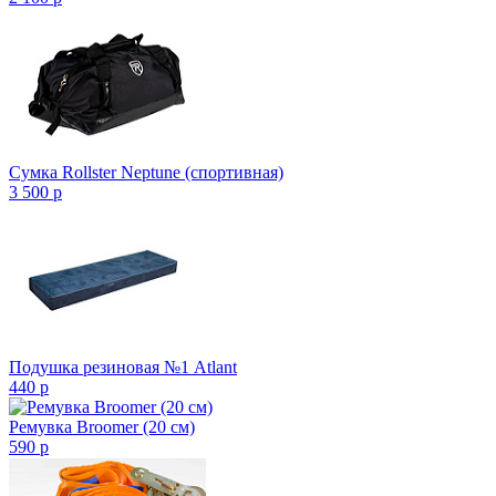
Сумка Rollster Neptune (спортивная)
3 500
p
Подушка резиновая №1 Atlant
440
p
Ремувка Broomer (20 см)
590
p