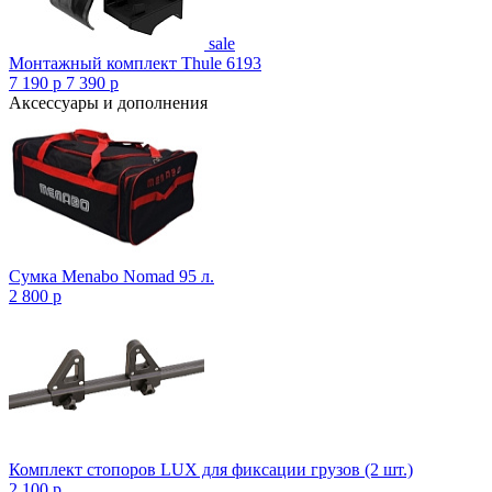
sale
Монтажный комплект Thule 6193
7 190
p
7 390
p
Аксессуары и дополнения
Сумка Menabo Nomad 95 л.
2 800
p
Комплект стопоров LUX для фиксации грузов (2 шт.)
2 100
p