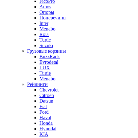
FicoPro
Amos
Опоры
Поперечины
Inter
Menabo
Rola
Turtle
Suzuki
Грузовые корзины
BuzzRack
Evrodetal
LUX
Turtle
Menabo
Рейлинги
Chevrolet
Citroen
Datsun
Fiat
Ford
Haval
Honda
Hyundai
KIA