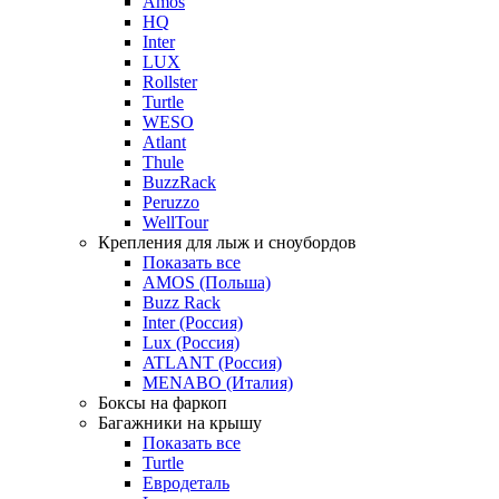
Amos
HQ
Inter
LUX
Rollster
Turtle
WESO
Atlant
Thule
BuzzRack
Peruzzo
WellTour
Крепления для лыж и сноубордов
Показать все
AMOS (Польша)
Buzz Rack
Inter (Россия)
Lux (Россия)
ATLANT (Россия)
MENABO (Италия)
Боксы на фаркоп
Багажники на крышу
Показать все
Turtle
Евродеталь