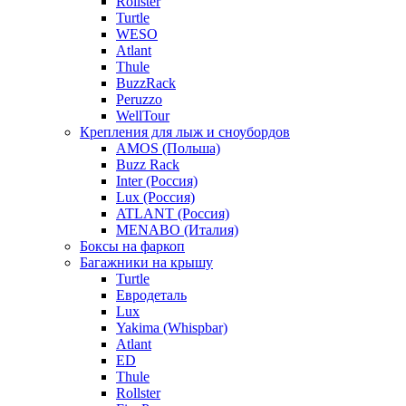
Rollster
Turtle
WESO
Atlant
Thule
BuzzRack
Peruzzo
WellTour
Крепления для лыж и сноубордов
AMOS (Польша)
Buzz Rack
Inter (Россия)
Lux (Россия)
ATLANT (Россия)
MENABO (Италия)
Боксы на фаркоп
Багажники на крышу
Turtle
Евродеталь
Lux
Yakima (Whispbar)
Atlant
ED
Thule
Rollster