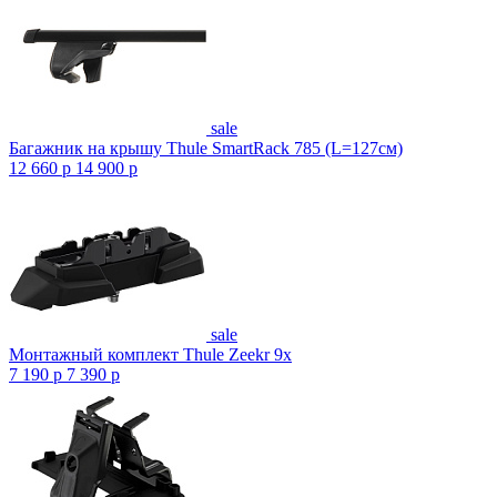
sale
Багажник на крышу Thule SmartRack 785 (L=127см)
12 660
p
14 900
p
sale
Монтажный комплект Thule Zeekr 9x
7 190
p
7 390
p