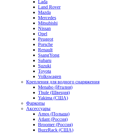
Lada
Land Rover
Mazda
Mercedes
Mitsubishi
Nissan
Opel
Peugeot
Porsche
Renault
SsangYong
Subaru
Suzuki
Toyota
Volkswagen
Крепления для водного снаряжения
Menabo (Италия)
Thule (Швеция)
Yakima (США)
Фаркопы
Аксессуары
Amos (Польша)
Atlant (Россия)
Broomer (Россия)
BuzzRack (США)