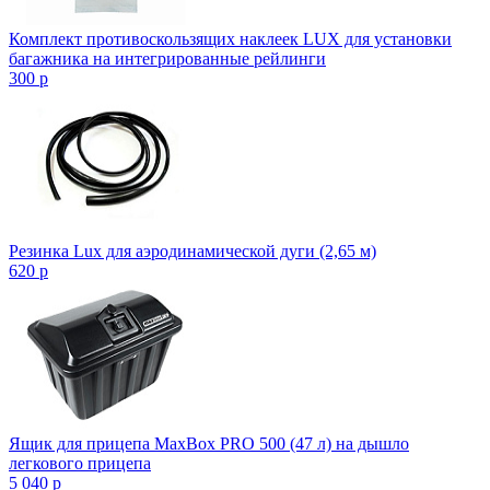
Комплект противоскользящих наклеек LUX для установки
багажника на интегрированные рейлинги
300
p
Резинка Lux для аэродинамической дуги (2,65 м)
620
p
Ящик для прицепа MaxBox PRO 500 (47 л) на дышло
легкового прицепа
5 040
p