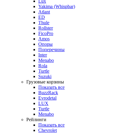
Lux
Yakima (Whispbar)
Atlant
ED
Thule
Rollster
FicoPro
Amos
Опоры
Поперечины
Inter
Menabo
Rola
Turtle
Suzuki
Грузовые корзины
Показать все
BuzzRack
Evrodetal
LUX
Turtle
Menabo
Рейлинги
Показать все
Chevrolet