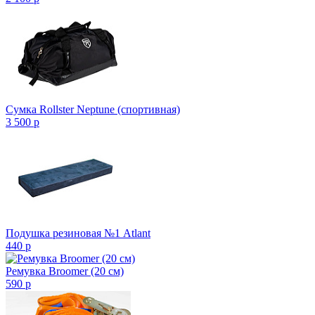
Сумка Rollster Neptune (спортивная)
3 500
p
Подушка резиновая №1 Atlant
440
p
Ремувка Broomer (20 см)
590
p