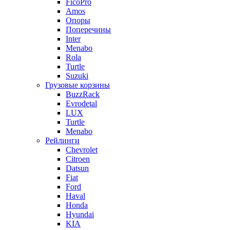
FicoPro
Amos
Опоры
Поперечины
Inter
Menabo
Rola
Turtle
Suzuki
Грузовые корзины
BuzzRack
Evrodetal
LUX
Turtle
Menabo
Рейлинги
Chevrolet
Citroen
Datsun
Fiat
Ford
Haval
Honda
Hyundai
KIA