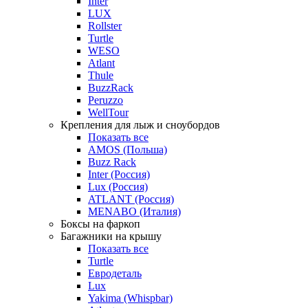
Inter
LUX
Rollster
Turtle
WESO
Atlant
Thule
BuzzRack
Peruzzo
WellTour
Крепления для лыж и сноубордов
Показать все
AMOS (Польша)
Buzz Rack
Inter (Россия)
Lux (Россия)
ATLANT (Россия)
MENABO (Италия)
Боксы на фаркоп
Багажники на крышу
Показать все
Turtle
Евродеталь
Lux
Yakima (Whispbar)