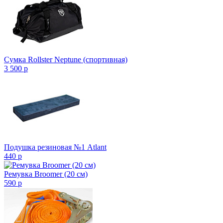
Сумка Rollster Neptune (спортивная)
3 500
p
Подушка резиновая №1 Atlant
440
p
Ремувка Broomer (20 см)
590
p