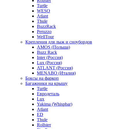
Rollster
Turtle
WESO
Atlant
Thule
BuzzRack
Peruzzo
WellTour
Крепления для лыж и сноубордов
AMOS (Польша)
Buzz Rack
Inter (Россия)
Lux (Россия)
ATLANT (Россия)
MENABO (Италия)
Боксы на фаркоп
Багажники на крышу
Turtle
Евродеталь
Lux
Yakima (Whispbar)
Atlant
ED
Thule
Rollster