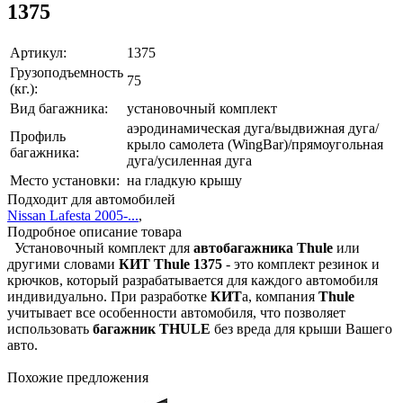
1375
Артикул:
1375
Грузоподъемность
75
(кг.):
Вид багажника:
установочный комплект
аэродинамическая дуга/выдвижная дуга/
Профиль
крыло самолета (WingBar)/прямоугольная
багажника:
дуга/усиленная дуга
Место установки:
на гладкую крышу
Подходит для автомобилей
Nissan Lafesta 2005-...
,
Подробное описание товара
Установочный комплект для
автобагажника Thule
или
другими словами
КИТ
Thule 1375
- это комплект резинок и
крючков, который разрабатывается для каждого автомобиля
индивидуально. При разработке
КИТ
а, компания
Thule
учитывает все особенности автомобиля, что позволяет
использовать
багажник THULE
без вреда для крыши Вашего
авто.
Похожие предложения