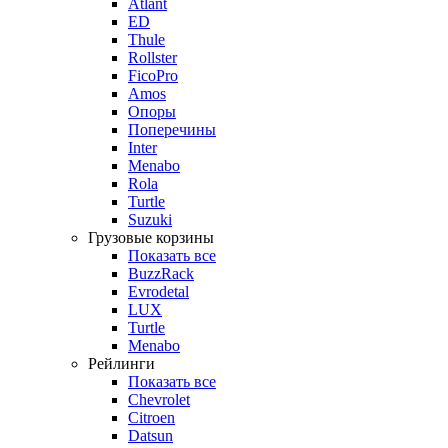
Atlant
ED
Thule
Rollster
FicoPro
Amos
Опоры
Поперечины
Inter
Menabo
Rola
Turtle
Suzuki
Грузовые корзины
Показать все
BuzzRack
Evrodetal
LUX
Turtle
Menabo
Рейлинги
Показать все
Chevrolet
Citroen
Datsun