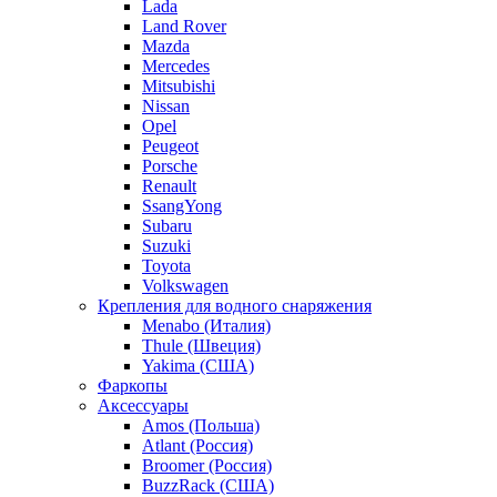
Lada
Land Rover
Mazda
Mercedes
Mitsubishi
Nissan
Opel
Peugeot
Porsche
Renault
SsangYong
Subaru
Suzuki
Toyota
Volkswagen
Крепления для водного снаряжения
Menabo (Италия)
Thule (Швеция)
Yakima (США)
Фаркопы
Аксессуары
Amos (Польша)
Atlant (Россия)
Broomer (Россия)
BuzzRack (США)