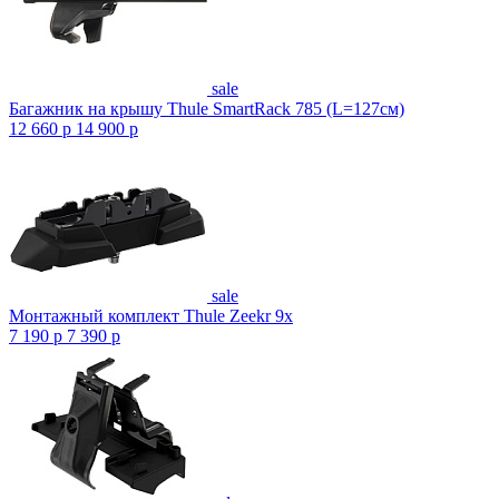
sale
Багажник на крышу Thule SmartRack 785 (L=127см)
12 660
p
14 900
p
sale
Монтажный комплект Thule Zeekr 9x
7 190
p
7 390
p