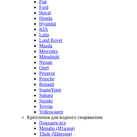
Fiat
Ford
Haval
Honda
Hyundai
KIA
Lada
Land Rover
Mazda
Mercedes
Mitsubishi
Nissan
Opel
Peugeot
Porsche
Renault
SsangYong
Subaru
Suzuki
Toyota
Volkswagen
Крепления для водного снаряжения
Показать все
Menabo (Италия)
Thule (Швеция)