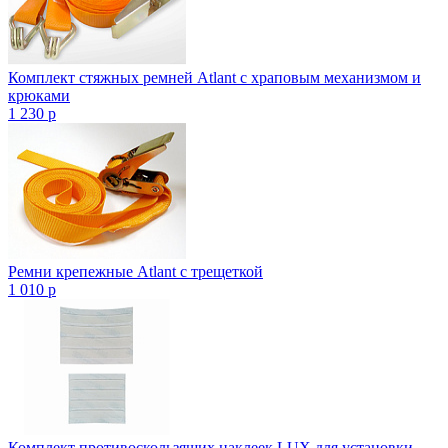
Комплект стяжных ремней Atlant с храповым механизмом и
крюками
1 230
p
Ремни крепежные Atlant с трещеткой
1 010
p
Комплект противоскользящих наклеек LUX для установки