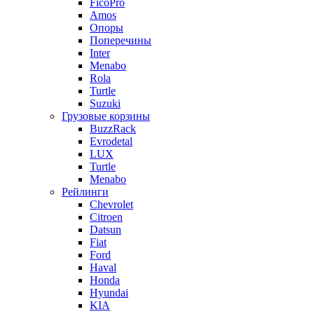
FicoPro
Amos
Опоры
Поперечины
Inter
Menabo
Rola
Turtle
Suzuki
Грузовые корзины
BuzzRack
Evrodetal
LUX
Turtle
Menabo
Рейлинги
Chevrolet
Citroen
Datsun
Fiat
Ford
Haval
Honda
Hyundai
KIA