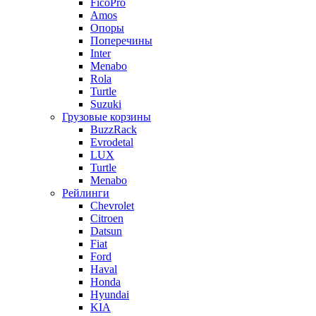
FicoPro
Amos
Опоры
Поперечины
Inter
Menabo
Rola
Turtle
Suzuki
Грузовые корзины
BuzzRack
Evrodetal
LUX
Turtle
Menabo
Рейлинги
Chevrolet
Citroen
Datsun
Fiat
Ford
Haval
Honda
Hyundai
KIA