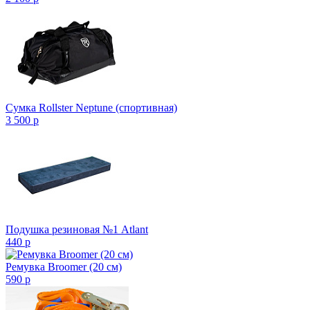
Сумка Rollster Neptune (спортивная)
3 500
p
Подушка резиновая №1 Atlant
440
p
Ремувка Broomer (20 см)
590
p