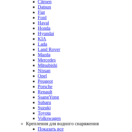
Citroen
Datsun
Fiat
Ford
Haval
Honda
Hyundai
KIA
Lada
Land Rover
Mazda
Mercedes
Mitsubishi
Nissan
Opel
Peugeot
Porsche
Renault
SsangYong
Subaru
Suzuki
Toyota
Volkswagen
Крепления для водного снаряжения
Показать все