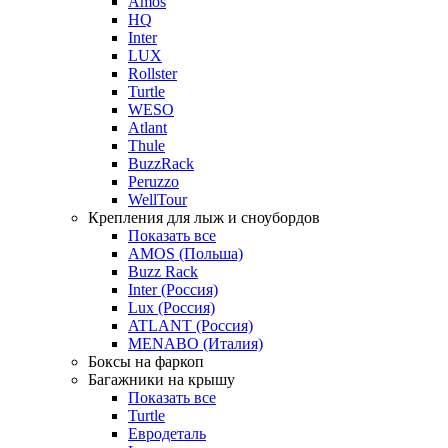
Amos
HQ
Inter
LUX
Rollster
Turtle
WESO
Atlant
Thule
BuzzRack
Peruzzo
WellTour
Крепления для лыж и сноубордов
Показать все
AMOS (Польша)
Buzz Rack
Inter (Россия)
Lux (Россия)
ATLANT (Россия)
MENABO (Италия)
Боксы на фаркоп
Багажники на крышу
Показать все
Turtle
Евродеталь