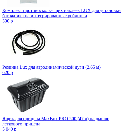
Комплект противоскользящих наклеек LUX для установки
багажника на интегрированные рейлинги
300
p
Резинка Lux для аэродинамической дуги (2,65 м)
620
p
Ящик для прицепа MaxBox PRO 500 (47 л) на дышло
легкового прицепа
5 040
p