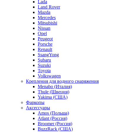
Lada
Land Rover
Mazda
Mercedes
Mitsubishi
Nissan
Opel
Peugeot
Porsche
Renault
SsangYong
Subaru
Suzuki
Toyota
Volkswagen
Крепления для водного снаряжения
Menabo (Италия)
Thule (Швеция)
Yakima (США)
Фаркопы
Аксессуары
Amos (Польша)
Atlant (Россия)
Broomer (Россия)
BuzzRack (США)