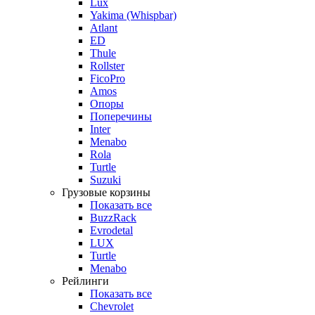
Lux
Yakima (Whispbar)
Atlant
ED
Thule
Rollster
FicoPro
Amos
Опоры
Поперечины
Inter
Menabo
Rola
Turtle
Suzuki
Грузовые корзины
Показать все
BuzzRack
Evrodetal
LUX
Turtle
Menabo
Рейлинги
Показать все
Chevrolet