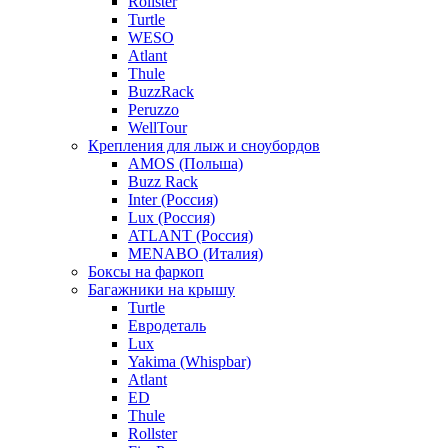
Rollster
Turtle
WESO
Atlant
Thule
BuzzRack
Peruzzo
WellTour
Крепления для лыж и сноубордов
AMOS (Польша)
Buzz Rack
Inter (Россия)
Lux (Россия)
ATLANT (Россия)
MENABO (Италия)
Боксы на фаркоп
Багажники на крышу
Turtle
Евродеталь
Lux
Yakima (Whispbar)
Atlant
ED
Thule
Rollster