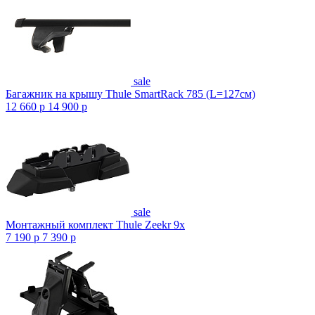
sale
Багажник на крышу Thule SmartRack 785 (L=127см)
12 660
p
14 900
p
sale
Монтажный комплект Thule Zeekr 9x
7 190
p
7 390
p