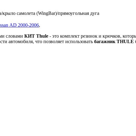
/крыло самолета (WingBar)/прямоугольная дуга
ssan AD 2000-2006
,
ми словами
КИТ
Thule
- это комплект резинок и крючков, кото
сти автомобиля, что позволяет использовать
багажник THULE