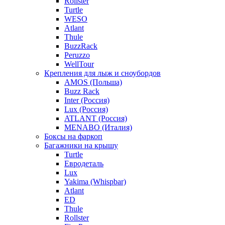
Rollster
Turtle
WESO
Atlant
Thule
BuzzRack
Peruzzo
WellTour
Крепления для лыж и сноубордов
AMOS (Польша)
Buzz Rack
Inter (Россия)
Lux (Россия)
ATLANT (Россия)
MENABO (Италия)
Боксы на фаркоп
Багажники на крышу
Turtle
Евродеталь
Lux
Yakima (Whispbar)
Atlant
ED
Thule
Rollster