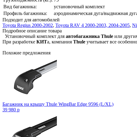
Вид багажника:
установочный комплект
Профиль багажника:
аэродинамическая дуга/выдвижная дуга
Подходит для автомобилей
Toyota Regius 2000-2002
,
Toyota RAV 4 2000-2003, 2004-2005
,
Ni
Подробное описание товара
Установочный комплект для
автобагажника Thule
или други
При разработке
КИТ
а, компания
Thule
учитывает все особенно
Похожие предложения
Багажник на крышу Thule WingBar Edge 9596 (L/XL)
39 980
p