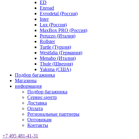
ED
Enroad
Evrodetal (Россия)
Inter
Lux (Россия)
MaxBox PRO (Россия)
Peruzzo (Италия)
Rollster
Turtle (Турция)
Westfalia (Германия)
Menabo (Италия)
Thule (Швеция)
Yakima (США)
Подбор багажника
Магазины
информация
Подбор багажника
Сервис-центр
Доставка
Оплата
Региональные партнеры
Оптовикам
Контакты
+7 495 481-41-31