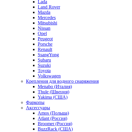
Lada
Land Rover
Mazda
Mercedes
Mitsubishi
Nissan
Opel
Peugeot
Porsche
Renault
SsangYong
Subaru
Suzuki
Toyota
Volkswagen
Крепления для водного снаряжения
Menabo (Италия)
Thule (Швеция)
Yakima (США)
Фаркопы
Аксессуары
Amos (Польша)
Atlant (Россия)
Broomer (Россия)
BuzzRack (США)