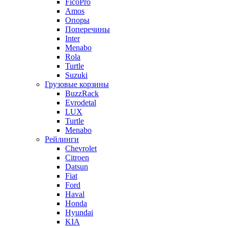
FicoPro
Amos
Опоры
Поперечины
Inter
Menabo
Rola
Turtle
Suzuki
Грузовые корзины
BuzzRack
Evrodetal
LUX
Turtle
Menabo
Рейлинги
Chevrolet
Citroen
Datsun
Fiat
Ford
Haval
Honda
Hyundai
KIA