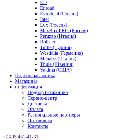
ED
Enroad
Evrodetal (Россия)
Inter
Lux (Россия)
MaxBox PRO (Россия)
Peruzzo (Италия)
Rollster
Turtle (Турция)
Westfalia (Германия)
Menabo (Италия)
Thule (Швеция)
Yakima (США)
Подбор багажника
Магазины
информация
Подбор багажника
Сервис-центр
Доставка
Оплата
Региональные партнеры
Оптовикам
Контакты
+7 495 481-41-31