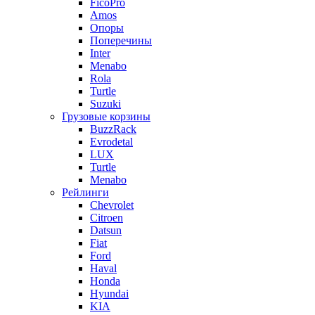
FicoPro
Amos
Опоры
Поперечины
Inter
Menabo
Rola
Turtle
Suzuki
Грузовые корзины
BuzzRack
Evrodetal
LUX
Turtle
Menabo
Рейлинги
Chevrolet
Citroen
Datsun
Fiat
Ford
Haval
Honda
Hyundai
KIA