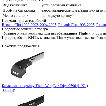
Вид багажника:
установочный комплект
Профиль багажника:
аэродинамическая дуга/выдвижная дуга
Место установки:
на гладкую крышу
Подходит для автомобилей
Renault Clio 1998-2003, 2004-2005
,
Renault Clio 1998-2005
,
Renaul
Подробное описание товара
Установочный комплект для
автобагажника Thule
или други
При разработке
КИТ
а, компания
Thule
учитывает все особенно
Похожие предложения
Багажник на крышу Thule WingBar Edge 9596 (L/XL)
39 980
p