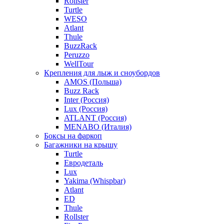
Rollster
Turtle
WESO
Atlant
Thule
BuzzRack
Peruzzo
WellTour
Крепления для лыж и сноубордов
AMOS (Польша)
Buzz Rack
Inter (Россия)
Lux (Россия)
ATLANT (Россия)
MENABO (Италия)
Боксы на фаркоп
Багажники на крышу
Turtle
Евродеталь
Lux
Yakima (Whispbar)
Atlant
ED
Thule
Rollster