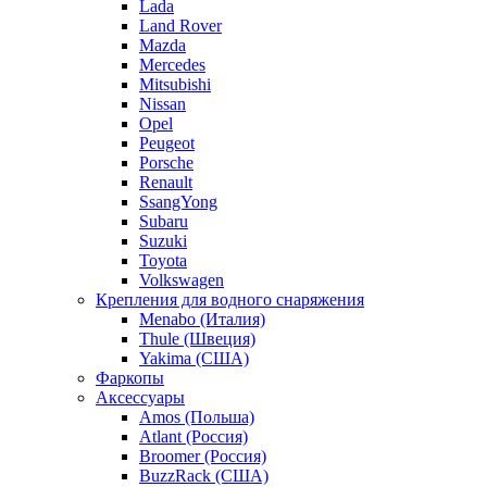
Lada
Land Rover
Mazda
Mercedes
Mitsubishi
Nissan
Opel
Peugeot
Porsche
Renault
SsangYong
Subaru
Suzuki
Toyota
Volkswagen
Крепления для водного снаряжения
Menabo (Италия)
Thule (Швеция)
Yakima (США)
Фаркопы
Аксессуары
Amos (Польша)
Atlant (Россия)
Broomer (Россия)
BuzzRack (США)