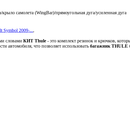
/крыло самолета (WingBar)/прямоугольная дуга/усиленная дуга
t Symbol 2009-...
,
ми словами
КИТ
Thule
- это комплект резинок и крючков, кото
сти автомобиля, что позволяет использовать
багажник THULE