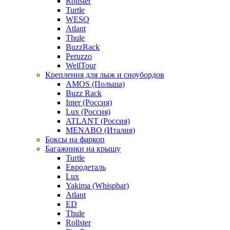
Rollster
Turtle
WESO
Atlant
Thule
BuzzRack
Peruzzo
WellTour
Крепления для лыж и сноубордов
AMOS (Польша)
Buzz Rack
Inter (Россия)
Lux (Россия)
ATLANT (Россия)
MENABO (Италия)
Боксы на фаркоп
Багажники на крышу
Turtle
Евродеталь
Lux
Yakima (Whispbar)
Atlant
ED
Thule
Rollster