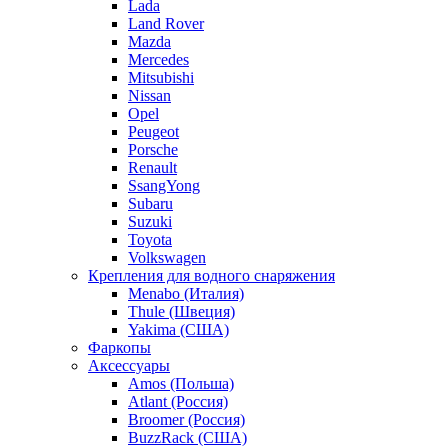
Lada
Land Rover
Mazda
Mercedes
Mitsubishi
Nissan
Opel
Peugeot
Porsche
Renault
SsangYong
Subaru
Suzuki
Toyota
Volkswagen
Крепления для водного снаряжения
Menabo (Италия)
Thule (Швеция)
Yakima (США)
Фаркопы
Аксессуары
Amos (Польша)
Atlant (Россия)
Broomer (Россия)
BuzzRack (США)