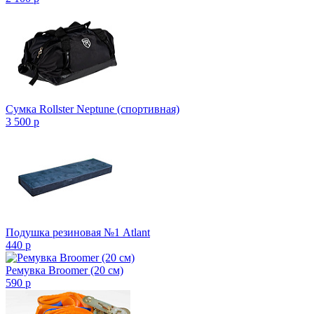
Сумка Rollster Neptune (спортивная)
3 500
p
Подушка резиновая №1 Atlant
440
p
Ремувка Broomer (20 см)
590
p