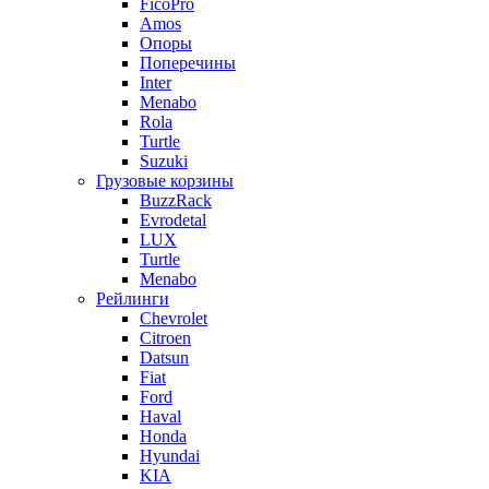
FicoPro
Amos
Опоры
Поперечины
Inter
Menabo
Rola
Turtle
Suzuki
Грузовые корзины
BuzzRack
Evrodetal
LUX
Turtle
Menabo
Рейлинги
Chevrolet
Citroen
Datsun
Fiat
Ford
Haval
Honda
Hyundai
KIA