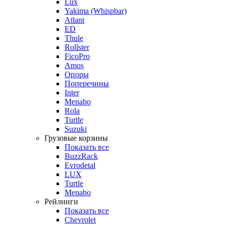
Lux
Yakima (Whispbar)
Atlant
ED
Thule
Rollster
FicoPro
Amos
Опоры
Поперечины
Inter
Menabo
Rola
Turtle
Suzuki
Грузовые корзины
Показать все
BuzzRack
Evrodetal
LUX
Turtle
Menabo
Рейлинги
Показать все
Chevrolet