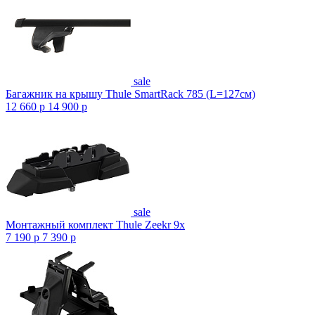
sale
Багажник на крышу Thule SmartRack 785 (L=127см)
12 660
p
14 900
p
sale
Монтажный комплект Thule Zeekr 9x
7 190
p
7 390
p