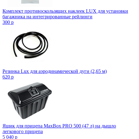
Комплект противоскользящих наклеек LUX для установки
багажника на интегрированные рейлинги
300
p
Резинка Lux для аэродинамической дуги (2,65 м)
620
p
Ящик для прицепа MaxBox PRO 500 (47 л) на дышло
легкового прицепа
5 040
p