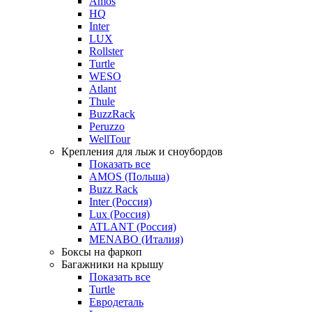
Amos
HQ
Inter
LUX
Rollster
Turtle
WESO
Atlant
Thule
BuzzRack
Peruzzo
WellTour
Крепления для лыж и сноубордов
Показать все
AMOS (Польша)
Buzz Rack
Inter (Россия)
Lux (Россия)
ATLANT (Россия)
MENABO (Италия)
Боксы на фаркоп
Багажники на крышу
Показать все
Turtle
Евродеталь