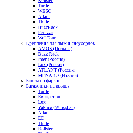
Rollster
Turtle
WESO
Atlant
Thule
BuzzRack
Peruzzo
WellTour
Крепления для лыж и сноубордов
AMOS (Польша)
Buzz Rack
Inter (Россия)
Lux (Россия)
ATLANT (Россия)
MENABO (Италия)
Боксы на фаркоп
Багажники на крышу
Turtle
Евродеталь
Lux
Yakima (Whispbar)
Atlant
ED
Thule
Rollster