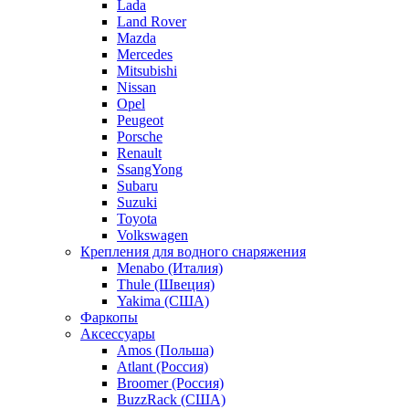
Lada
Land Rover
Mazda
Mercedes
Mitsubishi
Nissan
Opel
Peugeot
Porsche
Renault
SsangYong
Subaru
Suzuki
Toyota
Volkswagen
Крепления для водного снаряжения
Menabo (Италия)
Thule (Швеция)
Yakima (США)
Фаркопы
Аксессуары
Amos (Польша)
Atlant (Россия)
Broomer (Россия)
BuzzRack (США)