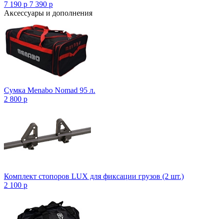
7 190
p
7 390
p
Аксессуары и дополнения
Сумка Menabo Nomad 95 л.
2 800
p
Комплект стопоров LUX для фиксации грузов (2 шт.)
2 100
p