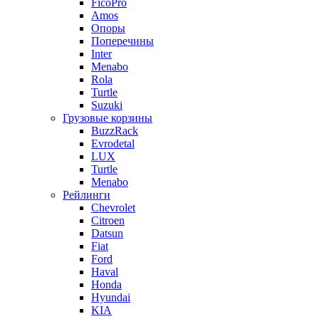
FicoPro
Amos
Опоры
Поперечины
Inter
Menabo
Rola
Turtle
Suzuki
Грузовые корзины
BuzzRack
Evrodetal
LUX
Turtle
Menabo
Рейлинги
Chevrolet
Citroen
Datsun
Fiat
Ford
Haval
Honda
Hyundai
KIA