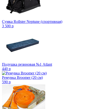
Сумка Rollster Neptune (спортивная)
3 500
p
Подушка резиновая №1 Atlant
440
p
Ремувка Broomer (20 см)
590
p