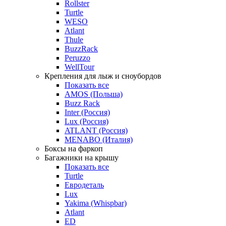
Rollster
Turtle
WESO
Atlant
Thule
BuzzRack
Peruzzo
WellTour
Крепления для лыж и сноубордов
Показать все
AMOS (Польша)
Buzz Rack
Inter (Россия)
Lux (Россия)
ATLANT (Россия)
MENABO (Италия)
Боксы на фаркоп
Багажники на крышу
Показать все
Turtle
Евродеталь
Lux
Yakima (Whispbar)
Atlant
ED