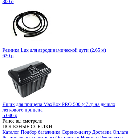
300
p
Резинка Lux для аэродинамической дуги (2,65 м)
620
p
Ящик для прицепа MaxBox PRO 500 (47 л) на дышло
легкового прицепа
5 040
p
Ранее вы смотрели
ПОЛЕЗНЫЕ ССЫЛКИ
Каталог
Подбор багажника
Сервис-центр
Доставка
Оплата
Региональные партнеры
Оптовикам
Новости
Реквизиты