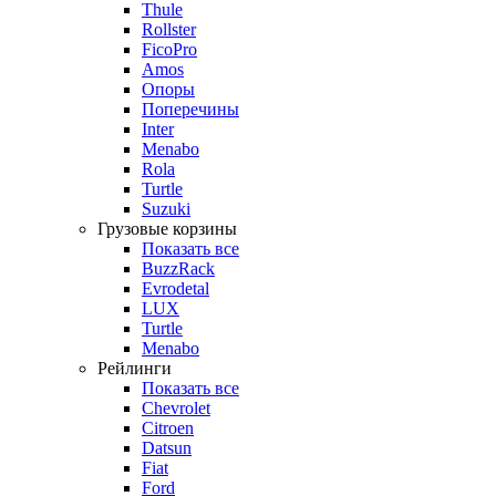
Thule
Rollster
FicoPro
Amos
Опоры
Поперечины
Inter
Menabo
Rola
Turtle
Suzuki
Грузовые корзины
Показать все
BuzzRack
Evrodetal
LUX
Turtle
Menabo
Рейлинги
Показать все
Chevrolet
Citroen
Datsun
Fiat
Ford