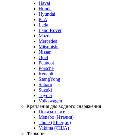
Haval
Honda
Hyundai
KIA
Lada
Land Rover
Mazda
Mercedes
Mitsubishi
Nissan
Opel
Peugeot
Porsche
Renault
SsangYong
Subaru
Suzuki
Toyota
Volkswagen
Крепления для водного снаряжения
Показать все
Menabo (Италия)
Thule (Швеция)
Yakima (США)
Фаркопы