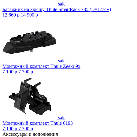
sale
Багажник на крышу Thule SmartRack 785 (L=127см)
12 660
p
14 900
p
sale
Монтажный комплект Thule Zeekr 9x
7 190
p
7 390
p
sale
Монтажный комплект Thule 6193
7 190
p
7 390
p
Аксессуары и дополнения