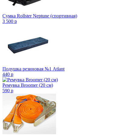
Сумка Rollster Neptune (спортивная)
3 500
p
Подушка резиновая №1 Atlant
440
p
Ремувка Broomer (20 см)
590
p