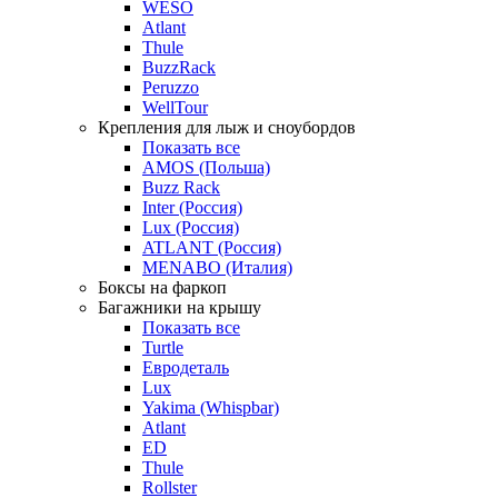
WESO
Atlant
Thule
BuzzRack
Peruzzo
WellTour
Крепления для лыж и сноубордов
Показать все
AMOS (Польша)
Buzz Rack
Inter (Россия)
Lux (Россия)
ATLANT (Россия)
MENABO (Италия)
Боксы на фаркоп
Багажники на крышу
Показать все
Turtle
Евродеталь
Lux
Yakima (Whispbar)
Atlant
ED
Thule
Rollster