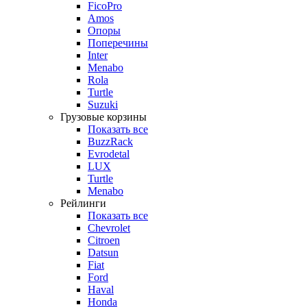
FicoPro
Amos
Опоры
Поперечины
Inter
Menabo
Rola
Turtle
Suzuki
Грузовые корзины
Показать все
BuzzRack
Evrodetal
LUX
Turtle
Menabo
Рейлинги
Показать все
Chevrolet
Citroen
Datsun
Fiat
Ford
Haval
Honda