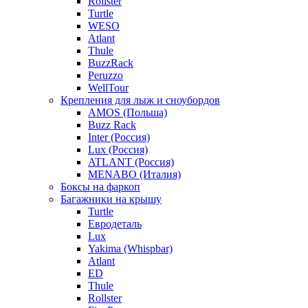
Rollster
Turtle
WESO
Atlant
Thule
BuzzRack
Peruzzo
WellTour
Крепления для лыж и сноубордов
AMOS (Польша)
Buzz Rack
Inter (Россия)
Lux (Россия)
ATLANT (Россия)
MENABO (Италия)
Боксы на фаркоп
Багажники на крышу
Turtle
Евродеталь
Lux
Yakima (Whispbar)
Atlant
ED
Thule
Rollster