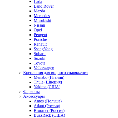
Lada
Land Rover
Mazda
Mercedes
Mitsubishi
Nissan
Opel
Peugeot
Porsche
Renault
SsangYong
Subaru
Suzuki
Toyota
Volkswagen
Крепления для водного снаряжения
Menabo (Италия)
Thule (Швеция)
Yakima (США)
Фаркопы
Аксессуары
Amos (Польша)
Atlant (Россия)
Broomer (Россия)
BuzzRack (США)