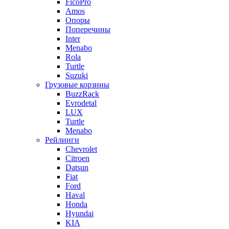
FicoPro
Amos
Опоры
Поперечины
Inter
Menabo
Rola
Turtle
Suzuki
Грузовые корзины
BuzzRack
Evrodetal
LUX
Turtle
Menabo
Рейлинги
Chevrolet
Citroen
Datsun
Fiat
Ford
Haval
Honda
Hyundai
KIA