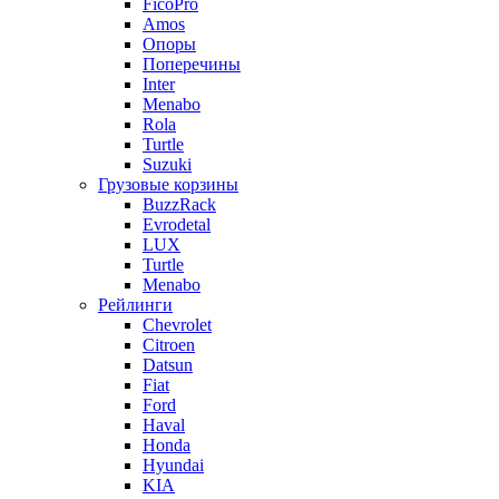
FicoPro
Amos
Опоры
Поперечины
Inter
Menabo
Rola
Turtle
Suzuki
Грузовые корзины
BuzzRack
Evrodetal
LUX
Turtle
Menabo
Рейлинги
Chevrolet
Citroen
Datsun
Fiat
Ford
Haval
Honda
Hyundai
KIA