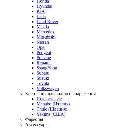
Honda
Hyundai
KIA
Lada
Land Rover
Mazda
Mercedes
Mitsubishi
Nissan
Opel
Peugeot
Porsche
Renault
SsangYong
Subaru
Suzuki
Toyota
Volkswagen
Крепления для водного снаряжения
Показать все
Menabo (Италия)
Thule (Швеция)
Yakima (США)
Фаркопы
Аксессуары