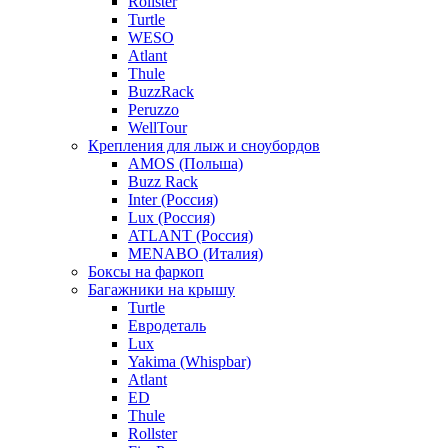
Rollster
Turtle
WESO
Atlant
Thule
BuzzRack
Peruzzo
WellTour
Крепления для лыж и сноубордов
AMOS (Польша)
Buzz Rack
Inter (Россия)
Lux (Россия)
ATLANT (Россия)
MENABO (Италия)
Боксы на фаркоп
Багажники на крышу
Turtle
Евродеталь
Lux
Yakima (Whispbar)
Atlant
ED
Thule
Rollster