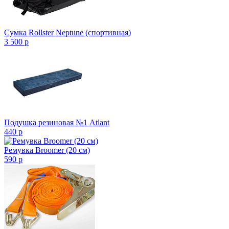
Сумка Rollster Neptune (спортивная)
3 500
p
Подушка резиновая №1 Atlant
440
p
Ремувка Broomer (20 см)
590
p