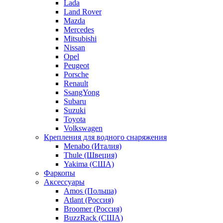
Lada
Land Rover
Mazda
Mercedes
Mitsubishi
Nissan
Opel
Peugeot
Porsche
Renault
SsangYong
Subaru
Suzuki
Toyota
Volkswagen
Крепления для водного снаряжения
Menabo (Италия)
Thule (Швеция)
Yakima (США)
Фаркопы
Аксессуары
Amos (Польша)
Atlant (Россия)
Broomer (Россия)
BuzzRack (США)