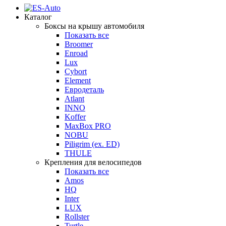
Каталог
Боксы на крышу автомобиля
Показать все
Broomer
Enroad
Lux
Cybort
Element
Евродеталь
Atlant
INNO
Koffer
MaxBox PRO
NOBU
Piligrim (ex. ED)
THULE
Крепления для велосипедов
Показать все
Amos
HQ
Inter
LUX
Rollster
Turtle