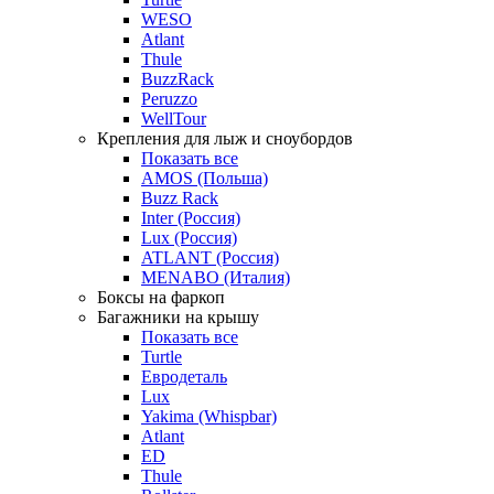
WESO
Atlant
Thule
BuzzRack
Peruzzo
WellTour
Крепления для лыж и сноубордов
Показать все
AMOS (Польша)
Buzz Rack
Inter (Россия)
Lux (Россия)
ATLANT (Россия)
MENABO (Италия)
Боксы на фаркоп
Багажники на крышу
Показать все
Turtle
Евродеталь
Lux
Yakima (Whispbar)
Atlant
ED
Thule