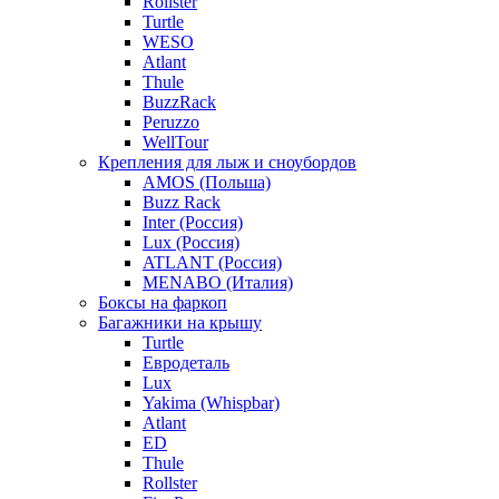
Rollster
Turtle
WESO
Atlant
Thule
BuzzRack
Peruzzo
WellTour
Крепления для лыж и сноубордов
AMOS (Польша)
Buzz Rack
Inter (Россия)
Lux (Россия)
ATLANT (Россия)
MENABO (Италия)
Боксы на фаркоп
Багажники на крышу
Turtle
Евродеталь
Lux
Yakima (Whispbar)
Atlant
ED
Thule
Rollster