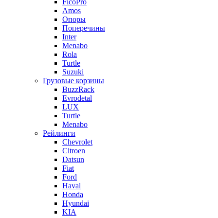
FicoPro
Amos
Опоры
Поперечины
Inter
Menabo
Rola
Turtle
Suzuki
Грузовые корзины
BuzzRack
Evrodetal
LUX
Turtle
Menabo
Рейлинги
Chevrolet
Citroen
Datsun
Fiat
Ford
Haval
Honda
Hyundai
KIA