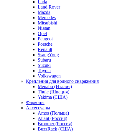
Lada
Land Rover
Mazda
Mercedes
Mitsubishi
Nissan
Opel
Peugeot
Porsche
Renault
SsangYong
Subaru
Suzuki
Toyota
Volkswagen
Крепления для водного снаряжения
Menabo (Италия)
Thule (Швеция)
Yakima (США)
Фаркопы
Аксессуары
Amos (Польша)
Atlant (Россия)
Broomer (Россия)
BuzzRack (США)