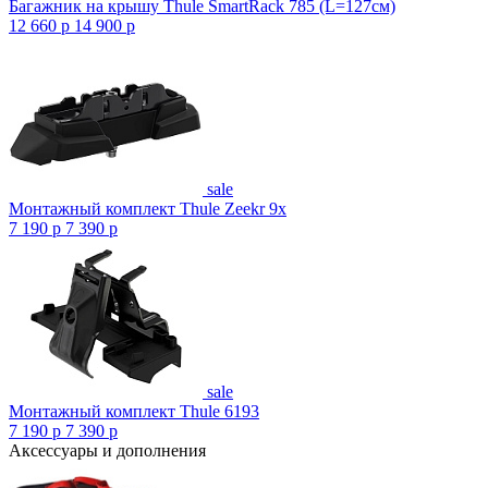
Багажник на крышу Thule SmartRack 785 (L=127см)
12 660
p
14 900
p
sale
Монтажный комплект Thule Zeekr 9x
7 190
p
7 390
p
sale
Монтажный комплект Thule 6193
7 190
p
7 390
p
Аксессуары и дополнения