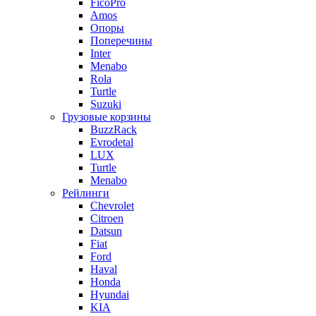
FicoPro
Amos
Опоры
Поперечины
Inter
Menabo
Rola
Turtle
Suzuki
Грузовые корзины
BuzzRack
Evrodetal
LUX
Turtle
Menabo
Рейлинги
Chevrolet
Citroen
Datsun
Fiat
Ford
Haval
Honda
Hyundai
KIA