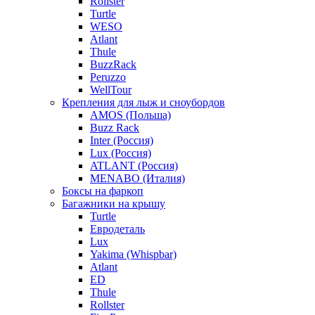
Rollster
Turtle
WESO
Atlant
Thule
BuzzRack
Peruzzo
WellTour
Крепления для лыж и сноубордов
AMOS (Польша)
Buzz Rack
Inter (Россия)
Lux (Россия)
ATLANT (Россия)
MENABO (Италия)
Боксы на фаркоп
Багажники на крышу
Turtle
Евродеталь
Lux
Yakima (Whispbar)
Atlant
ED
Thule
Rollster