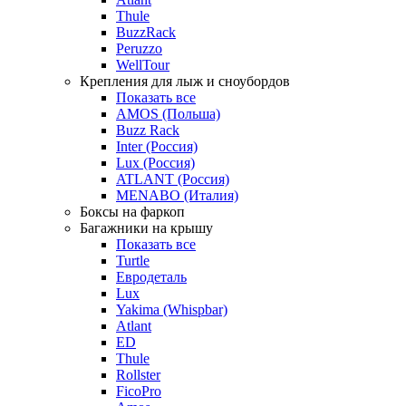
Thule
BuzzRack
Peruzzo
WellTour
Крепления для лыж и сноубордов
Показать все
AMOS (Польша)
Buzz Rack
Inter (Россия)
Lux (Россия)
ATLANT (Россия)
MENABO (Италия)
Боксы на фаркоп
Багажники на крышу
Показать все
Turtle
Евродеталь
Lux
Yakima (Whispbar)
Atlant
ED
Thule
Rollster
FicoPro