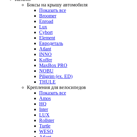
Боксы на крышу автомобиля
Показать все
Broomer
Enroad
Lux
Cybort
Element
Евродеталь
Atlant
INNO
Koffer
MaxBox PRO
NOBU
Piligrim (ex. ED)
THULE
Крепления для велосипедов
Показать все
Amos
HQ
Inter
LUX
Rollster
Turtle
WESO
Atlant