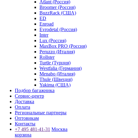
Atlant (Россия)
Broomer (Россия)
BuzzRack (США)
ED
Enroad
Evrodetal (Россия)
Inter
Lux (Россия)
MaxBox PRO (Россия)
Peruzzo (Италия)
Rollster
Turtle (Турция)
Westfalia (Германия)
Menabo (Италия)
Thule (Швеция)
Yakima (США)
Подбор багажника
Сервис-центр
Доставка
Оплата
Региональные партнеры
Оптовикам
Контакты
+7 495 481-41-31
Москва
корзина