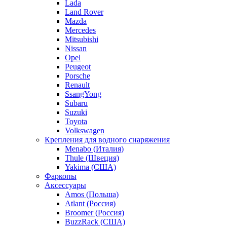
Lada
Land Rover
Mazda
Mercedes
Mitsubishi
Nissan
Opel
Peugeot
Porsche
Renault
SsangYong
Subaru
Suzuki
Toyota
Volkswagen
Крепления для водного снаряжения
Menabo (Италия)
Thule (Швеция)
Yakima (США)
Фаркопы
Аксессуары
Amos (Польша)
Atlant (Россия)
Broomer (Россия)
BuzzRack (США)