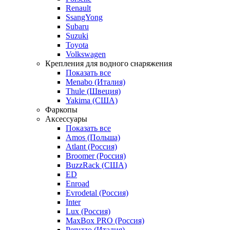
Renault
SsangYong
Subaru
Suzuki
Toyota
Volkswagen
Крепления для водного снаряжения
Показать все
Menabo (Италия)
Thule (Швеция)
Yakima (США)
Фаркопы
Аксессуары
Показать все
Amos (Польша)
Atlant (Россия)
Broomer (Россия)
BuzzRack (США)
ED
Enroad
Evrodetal (Россия)
Inter
Lux (Россия)
MaxBox PRO (Россия)
Peruzzo (Италия)