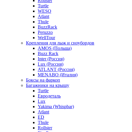
Rollster
Turtle
WESO
Atlant
Thule
BuzzRack
Peruzzo
WellTour
Крепления для лыж и сноубордов
AMOS (Польша)
Buzz Rack
Inter (Россия)
Lux (Россия)
ATLANT (Россия)
MENABO (Италия)
Боксы на фаркоп
Багажники на крышу
Turtle
Евродеталь
Lux
Yakima (Whispbar)
Atlant
ED
Thule
Rollster