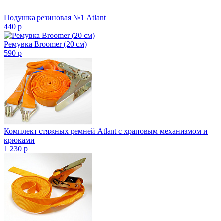
Подушка резиновая №1 Atlant
440
p
Ремувка Broomer (20 см)
590
p
Комплект стяжных ремней Atlant с храповым механизмом и
крюками
1 230
p