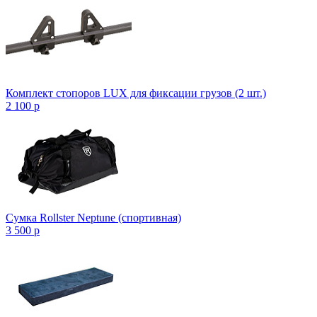
Комплект стопоров LUX для фиксации грузов (2 шт.)
2 100
p
Сумка Rollster Neptune (спортивная)
3 500
p