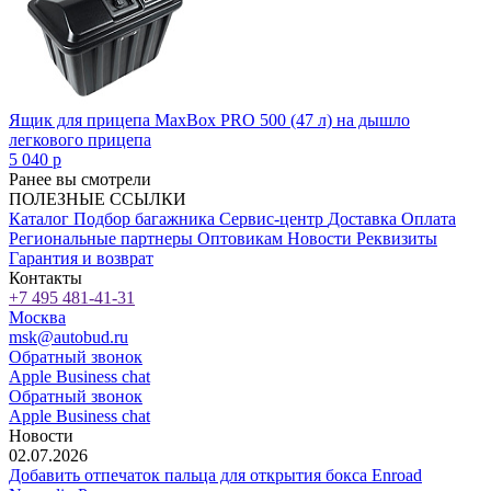
Ящик для прицепа MaxBox PRO 500 (47 л) на дышло
легкового прицепа
5 040
p
Ранее вы смотрели
ПОЛЕЗНЫЕ ССЫЛКИ
Каталог
Подбор багажника
Сервис-центр
Доставка
Оплата
Региональные партнеры
Оптовикам
Новости
Реквизиты
Гарантия и возврат
Контакты
+7 495 481-41-31
Москва
msk@autobud.ru
Обратный звонок
Apple Business chat
Обратный звонок
Apple Business chat
Новости
02.07.2026
Добавить отпечаток пальца для открытия бокса Enroad