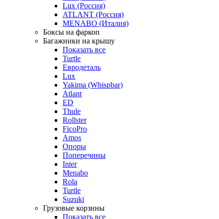
Lux (Россия)
ATLANT (Россия)
MENABO (Италия)
Боксы на фаркоп
Багажники на крышу
Показать все
Turtle
Евродеталь
Lux
Yakima (Whispbar)
Atlant
ED
Thule
Rollster
FicoPro
Amos
Опоры
Поперечины
Inter
Menabo
Rola
Turtle
Suzuki
Грузовые корзины
Показать все