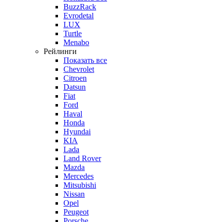
BuzzRack
Evrodetal
LUX
Turtle
Menabo
Рейлинги
Показать все
Chevrolet
Citroen
Datsun
Fiat
Ford
Haval
Honda
Hyundai
KIA
Lada
Land Rover
Mazda
Mercedes
Mitsubishi
Nissan
Opel
Peugeot
Porsche