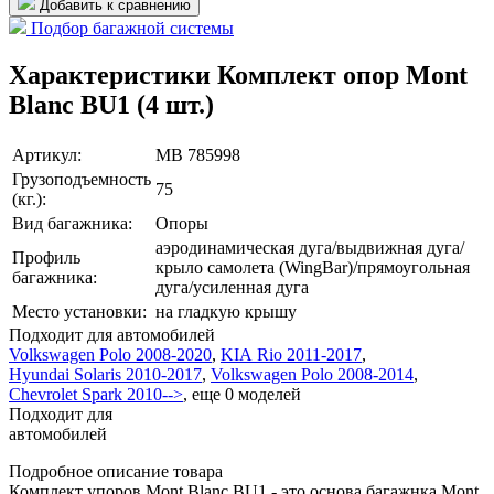
Добавить к сравнению
Подбор багажной системы
Характеристики Комплект опор Mont
Blanc BU1 (4 шт.)
Артикул:
MB 785998
Грузоподъемность
75
(кг.):
Вид багажника:
Опоры
аэродинамическая дуга/выдвижная дуга/
Профиль
крыло самолета (WingBar)/прямоугольная
багажника:
дуга/усиленная дуга
Место установки:
на гладкую крышу
Подходит для автомобилей
Volkswagen Polo 2008-2020
,
KIA Rio 2011-2017
,
Hyundai Solaris 2010-2017
,
Volkswagen Polo 2008-2014
,
Chevrolet Spark 2010-->
,
еще 0 моделей
Подходит для
автомобилей
Подробное описание товара
Комплект упоров Mont Blanc BU1 - это основа багажнка Mont