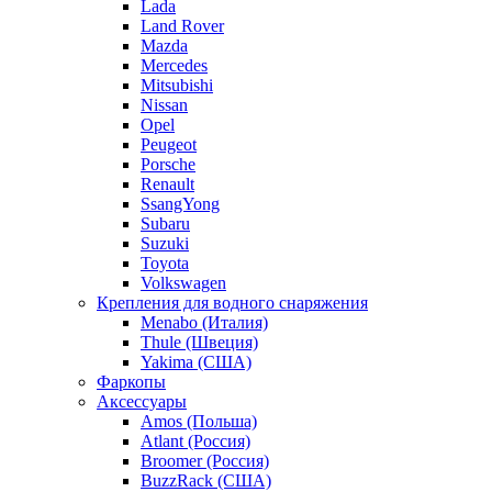
Lada
Land Rover
Mazda
Mercedes
Mitsubishi
Nissan
Opel
Peugeot
Porsche
Renault
SsangYong
Subaru
Suzuki
Toyota
Volkswagen
Крепления для водного снаряжения
Menabo (Италия)
Thule (Швеция)
Yakima (США)
Фаркопы
Аксессуары
Amos (Польша)
Atlant (Россия)
Broomer (Россия)
BuzzRack (США)