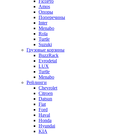
FicoPro
Amos
Опоры
Поперечины
Inter
Menabo
Rola
Turtle
Suzuki
Грузовые корзины
BuzzRack
Evrodetal
LUX
Turtle
Menabo
Рейлинги
Chevrolet
Citroen
Datsun
Fiat
Ford
Haval
Honda
Hyundai
KIA