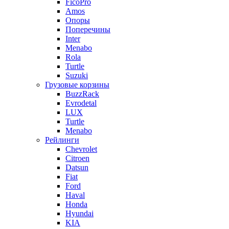
FicoPro
Amos
Опоры
Поперечины
Inter
Menabo
Rola
Turtle
Suzuki
Грузовые корзины
BuzzRack
Evrodetal
LUX
Turtle
Menabo
Рейлинги
Chevrolet
Citroen
Datsun
Fiat
Ford
Haval
Honda
Hyundai
KIA