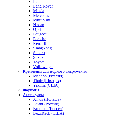
Lada
Land Rover
Mazda
Mercedes
Mitsubishi
Nissan
Opel
Peugeot
Porsche
Renault
SsangYong
Subaru
Suzuki
Toyota
Volkswagen
Крепления для водного снаряжения
Menabo (Италия)
Thule (Швеция)
Yakima (США)
Фаркопы
Аксессуары
Amos (Польша)
Atlant (Россия)
Broomer (Россия)
BuzzRack (США)