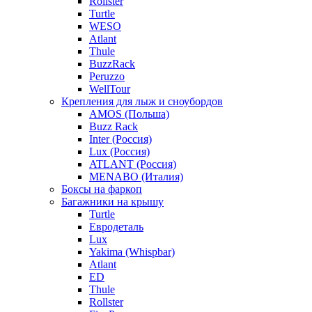
Rollster
Turtle
WESO
Atlant
Thule
BuzzRack
Peruzzo
WellTour
Крепления для лыж и сноубордов
AMOS (Польша)
Buzz Rack
Inter (Россия)
Lux (Россия)
ATLANT (Россия)
MENABO (Италия)
Боксы на фаркоп
Багажники на крышу
Turtle
Евродеталь
Lux
Yakima (Whispbar)
Atlant
ED
Thule
Rollster