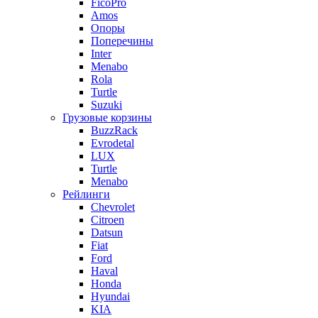
FicoPro
Amos
Опоры
Поперечины
Inter
Menabo
Rola
Turtle
Suzuki
Грузовые корзины
BuzzRack
Evrodetal
LUX
Turtle
Menabo
Рейлинги
Chevrolet
Citroen
Datsun
Fiat
Ford
Haval
Honda
Hyundai
KIA