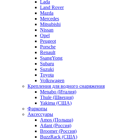
Lada
Land Rover
Mazda
Mercedes
Mitsubishi
Nissan
Opel
Peugeot
Porsche
Renault
SsangYong
Subaru
Suzuki
Toyota
Volkswagen
Крепления для водного снаряжения
Menabo (Италия)
Thule (Швеция)
Yakima (США)
Фаркопы
Аксессуары
Amos (Польша)
Atlant (Россия)
Broomer (Россия)
BuzzRack (США)