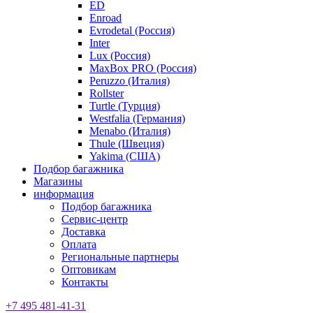
ED
Enroad
Evrodetal (Россия)
Inter
Lux (Россия)
MaxBox PRO (Россия)
Peruzzo (Италия)
Rollster
Turtle (Турция)
Westfalia (Германия)
Menabo (Италия)
Thule (Швеция)
Yakima (США)
Подбор багажника
Магазины
информация
Подбор багажника
Сервис-центр
Доставка
Оплата
Региональные партнеры
Оптовикам
Контакты
+7 495 481-41-31