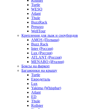
Rollster
Turtle
WESO
Atlant
Thule
BuzzRack
Peruzzo
WellTour
Крепления для лыж и сноубордов
AMOS (Польша)
Buzz Rack
Inter (Россия)
Lux (Россия)
ATLANT (Россия)
MENABO (Италия)
Боксы на фаркоп
Багажники на крышу
Turtle
Евродеталь
Lux
Yakima (Whispbar)
Atlant
ED
Thule
Rollster