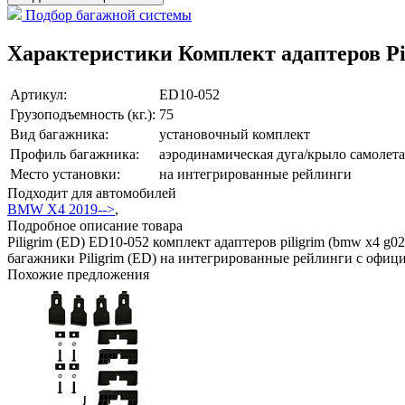
Подбор багажной системы
Характеристики Комплект адаптеров Pi
Артикул:
ED10-052
Грузоподъемность (кг.):
75
Вид багажника:
установочный комплект
Профиль багажника:
аэродинамическая дуга/крыло самолета
Место установки:
на интегрированные рейлинги
Подходит для автомобилей
BMW X4 2019-->
,
Подробное описание товара
Piligrim (ED) ED10-052 комплект адаптеров piligrim (bmw x4 g
багажники Piligrim (ED) на интегрированные рейлинги с офиц
Похожие предложения