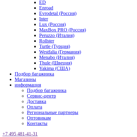
ED
Enroad
Evrodetal (Россия)
Inter
Lux (Россия)
MaxBox PRO (Россия)
Peruzzo (Италия)
Rollster
Turtle (Турция)
Westfalia (Германия)
Menabo (Италия)
Thule (Швеция)
Yakima (США)
Подбор багажника
Магазины
информация
Подбор багажника
Сервис-центр
Доставка
Оплата
Региональные партнеры
Оптовикам
Контакты
+7 495 481-41-31