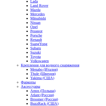
Lada
Land Rover
Mazda
Mercedes
Mitsubishi
Nissan
Opel
Peugeot
Porsche
Renault
SsangYong
Subaru
Suzuki
Toyota
Volkswagen
Крепления для водного снаряжения
Menabo (Италия)
Thule (Швеция)
Yakima (США)
Фаркопы
Аксессуары
Amos (Польша)
Atlant (Россия)
Broomer (Россия)
BuzzRack (США)