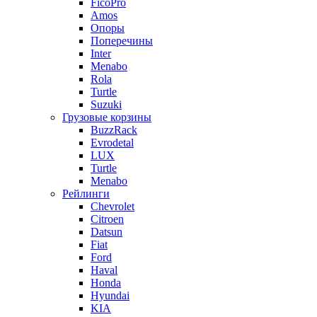
FicoPro
Amos
Опоры
Поперечины
Inter
Menabo
Rola
Turtle
Suzuki
Грузовые корзины
BuzzRack
Evrodetal
LUX
Turtle
Menabo
Рейлинги
Chevrolet
Citroen
Datsun
Fiat
Ford
Haval
Honda
Hyundai
KIA