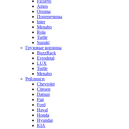
FicoPro
Amos
Опоры
Поперечины
Inter
Menabo
Rola
Turtle
Suzuki
Грузовые корзины
BuzzRack
Evrodetal
LUX
Turtle
Menabo
Рейлинги
Chevrolet
Citroen
Datsun
Fiat
Ford
Haval
Honda
Hyundai
KIA