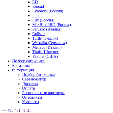
ED
Enroad
Evrodetal (Россия)
Inter
Lux (Россия)
MaxBox PRO (Россия)
Peruzzo (Италия)
Rollster
Turtle (Турция)
Westfalia (Германия)
Menabo (Италия)
Thule (Швеция)
Yakima (США)
Подбор багажника
Магазины
информация
Подбор багажника
Сервис-центр
Доставка
Оплата
Региональные партнеры
Оптовикам
Контакты
+7 495 481-41-31