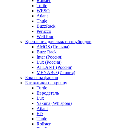
Rollster
Turtle
WESO
Atlant
Thule
BuzzRack
Peruzzo
WellTour
Крепления для лыж и сноубордов
AMOS (Польша)
Buzz Rack
Inter (Россия)
Lux (Россия)
ATLANT (Россия)
MENABO (Италия)
Боксы на фаркоп
Багажники на крышу
Turtle
Евродеталь
Lux
Yakima (Whispbar)
Atlant
ED
Thule
Rollster