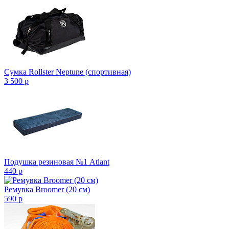
Сумка Rollster Neptune (спортивная)
3 500
p
Подушка резиновая №1 Atlant
440
p
Ремувка Broomer (20 см)
590
p