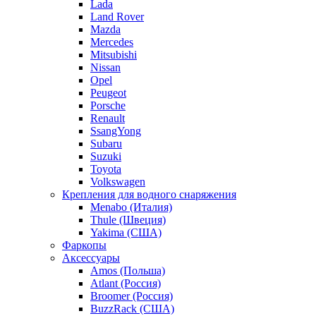
Lada
Land Rover
Mazda
Mercedes
Mitsubishi
Nissan
Opel
Peugeot
Porsche
Renault
SsangYong
Subaru
Suzuki
Toyota
Volkswagen
Крепления для водного снаряжения
Menabo (Италия)
Thule (Швеция)
Yakima (США)
Фаркопы
Аксессуары
Amos (Польша)
Atlant (Россия)
Broomer (Россия)
BuzzRack (США)