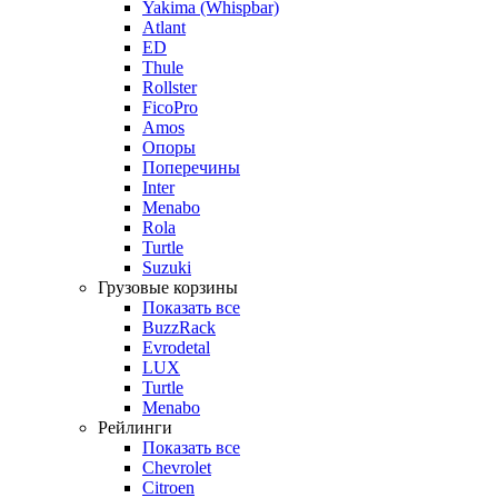
Yakima (Whispbar)
Atlant
ED
Thule
Rollster
FicoPro
Amos
Опоры
Поперечины
Inter
Menabo
Rola
Turtle
Suzuki
Грузовые корзины
Показать все
BuzzRack
Evrodetal
LUX
Turtle
Menabo
Рейлинги
Показать все
Chevrolet
Citroen