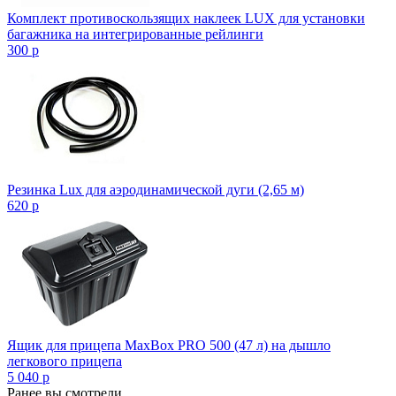
Комплект противоскользящих наклеек LUX для установки
багажника на интегрированные рейлинги
300
p
Резинка Lux для аэродинамической дуги (2,65 м)
620
p
Ящик для прицепа MaxBox PRO 500 (47 л) на дышло
легкового прицепа
5 040
p
Ранее вы смотрели