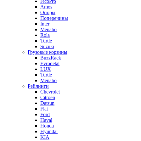
FicoPro
Amos
Опоры
Поперечины
Inter
Menabo
Rola
Turtle
Suzuki
Грузовые корзины
BuzzRack
Evrodetal
LUX
Turtle
Menabo
Рейлинги
Chevrolet
Citroen
Datsun
Fiat
Ford
Haval
Honda
Hyundai
KIA