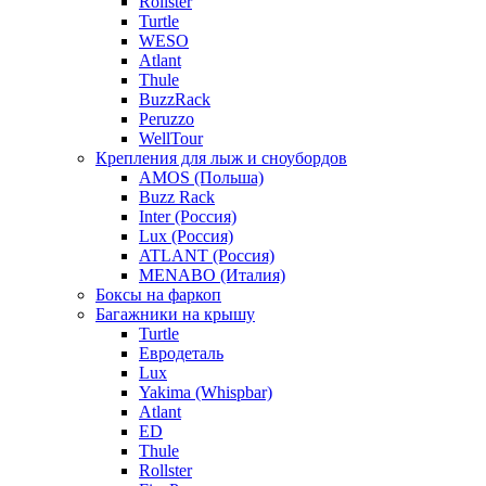
Rollster
Turtle
WESO
Atlant
Thule
BuzzRack
Peruzzo
WellTour
Крепления для лыж и сноубордов
AMOS (Польша)
Buzz Rack
Inter (Россия)
Lux (Россия)
ATLANT (Россия)
MENABO (Италия)
Боксы на фаркоп
Багажники на крышу
Turtle
Евродеталь
Lux
Yakima (Whispbar)
Atlant
ED
Thule
Rollster