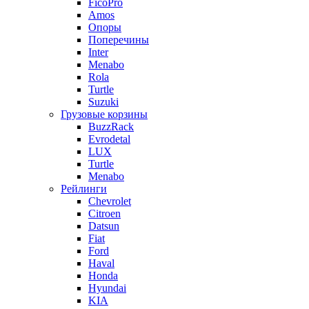
FicoPro
Amos
Опоры
Поперечины
Inter
Menabo
Rola
Turtle
Suzuki
Грузовые корзины
BuzzRack
Evrodetal
LUX
Turtle
Menabo
Рейлинги
Chevrolet
Citroen
Datsun
Fiat
Ford
Haval
Honda
Hyundai
KIA