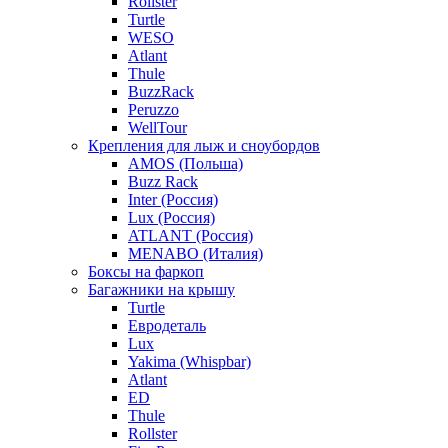
Rollster
Turtle
WESO
Atlant
Thule
BuzzRack
Peruzzo
WellTour
Крепления для лыж и сноубордов
AMOS (Польша)
Buzz Rack
Inter (Россия)
Lux (Россия)
ATLANT (Россия)
MENABO (Италия)
Боксы на фаркоп
Багажники на крышу
Turtle
Евродеталь
Lux
Yakima (Whispbar)
Atlant
ED
Thule
Rollster