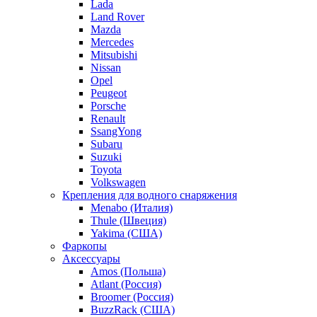
Lada
Land Rover
Mazda
Mercedes
Mitsubishi
Nissan
Opel
Peugeot
Porsche
Renault
SsangYong
Subaru
Suzuki
Toyota
Volkswagen
Крепления для водного снаряжения
Menabo (Италия)
Thule (Швеция)
Yakima (США)
Фаркопы
Аксессуары
Amos (Польша)
Atlant (Россия)
Broomer (Россия)
BuzzRack (США)