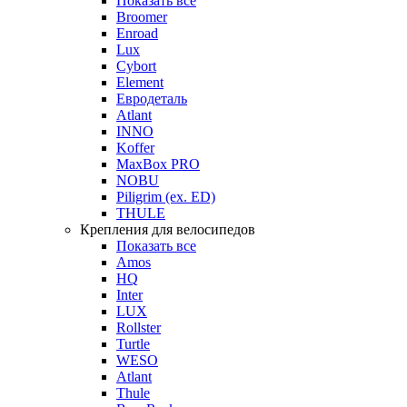
Показать все
Broomer
Enroad
Lux
Cybort
Element
Евродеталь
Atlant
INNO
Koffer
MaxBox PRO
NOBU
Piligrim (ex. ED)
THULE
Крепления для велосипедов
Показать все
Amos
HQ
Inter
LUX
Rollster
Turtle
WESO
Atlant
Thule