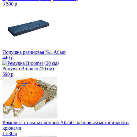
3 500
p
Подушка резиновая №1 Atlant
440
p
Ремувка Broomer (20 см)
590
p
Комплект стяжных ремней Atlant с храповым механизмом и
крюками
1 230
p