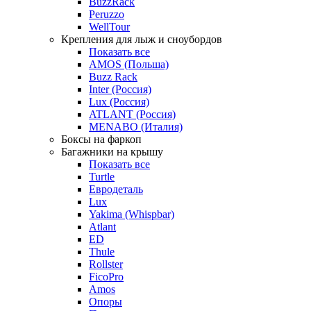
BuzzRack
Peruzzo
WellTour
Крепления для лыж и сноубордов
Показать все
AMOS (Польша)
Buzz Rack
Inter (Россия)
Lux (Россия)
ATLANT (Россия)
MENABO (Италия)
Боксы на фаркоп
Багажники на крышу
Показать все
Turtle
Евродеталь
Lux
Yakima (Whispbar)
Atlant
ED
Thule
Rollster
FicoPro
Amos
Опоры